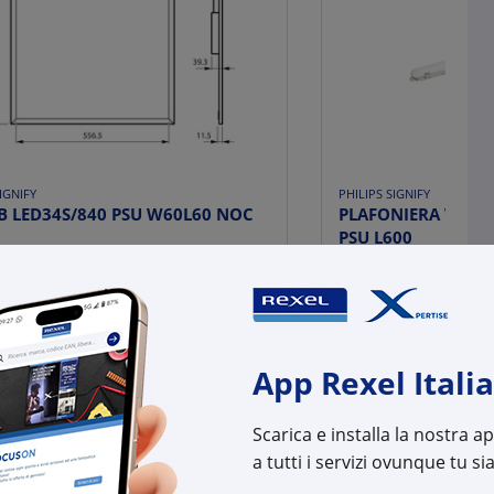
IGNIFY
PHILIPS SIGNIFY
B LED34S/840 PSU W60L60 NOC
PLAFONIERA WT065
PSU L600
l:
PH79180399
Cod. Rexel:
PH53
uttore:
79180399
Cod. Produttore:
5310
:
8718699791803
Cod. EAN:
8719
App Rexel Italia
Scarica e installa la nostra 
a tutti i servizi ovunque tu sia