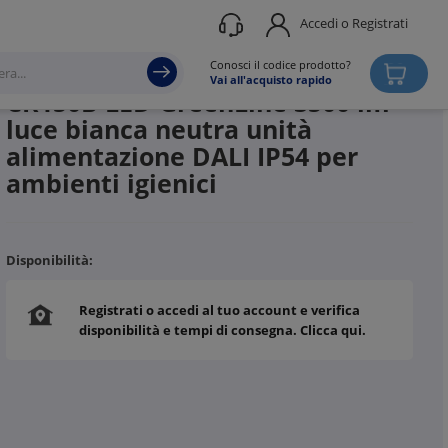
Accedi o Registrati
Produttore
PHILIPS SIGNIFY
Conosci il codice prodotto?
Vai all'acquisto rapido
CR150B LED GreenLine 3500 lm
luce bianca neutra unità
alimentazione DALI IP54 per
ambienti igienici
Disponibilità:
Registrati o accedi al tuo account e verifica
disponibilità e tempi di consegna. Clicca qui.