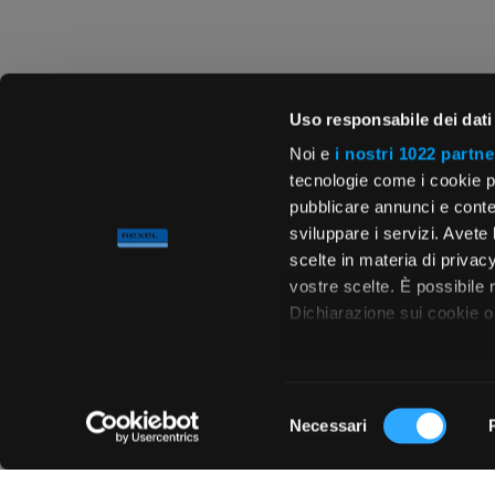
Uso responsabile dei dati
Noi e
i nostri 1022 partne
tecnologie come i cookie p
pubblicare annunci e conten
sviluppare i servizi. Avete l
scelte in materia di privacy
vostre scelte. È possibile
Dichiarazione sui cookie o 
Con il tuo consenso, vor
raccogliere informa
Selezione
metro,
Necessari
del
Chiedi ai nostri tecnici
Identificare il tuo 
consenso
(impronte digitali).