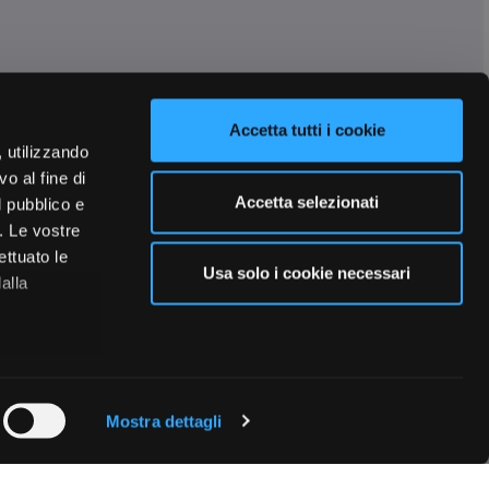
Accetta tutti i cookie
, utilizzando
o al fine di
Accetta selezionati
l pubblico e
i. Le vostre
ettuato le
Usa solo i cookie necessari
alla
 qualche
Mostra dettagli
che specifiche