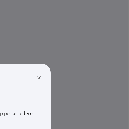
PHILIPS SIGNIFY
C G2 LED18S/840
MAS LEDTUBE HF 1200MM HO 
T8
×
108699
Cod. Rexel:
PHMLTVAL36840HO
8699
Cod. Produttore:
MLTVAL36840HOHF
514531086
Cod. EAN:
8718696687482
app per accedere
!