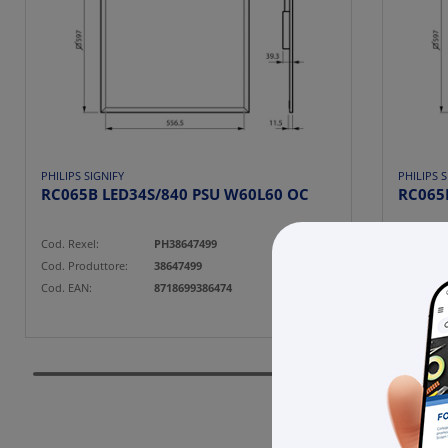
PHILIPS SIGNIFY
PHILIPS S
RC065B LED34S/840 PSU W60L60 OC
RC065
Cod. Rexel:
PH38647499
Cod. Rexe
Cod. Produttore:
38647499
Cod. Prod
Cod. EAN:
8718699386474
Cod. EAN