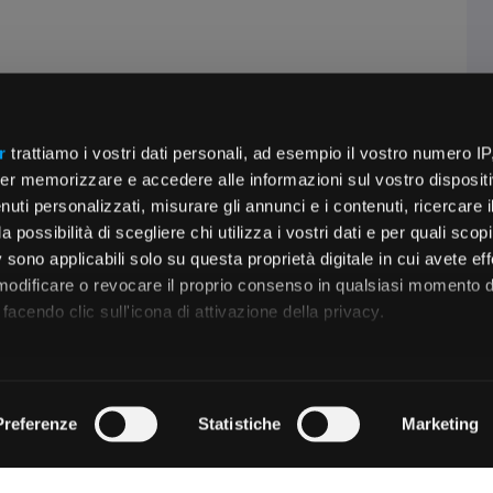
r
trattiamo i vostri dati personali, ad esempio il vostro numero IP
er memorizzare e accedere alle informazioni sul vostro dispositiv
uti personalizzati, misurare gli annunci e i contenuti, ricercare i
a possibilità di scegliere chi utilizza i vostri dati e per quali scop
 sono applicabili solo su questa proprietà digitale in cui avete eff
 modificare o revocare il proprio consenso in qualsiasi momento d
facendo clic sull'icona di attivazione della privacy.
remmo anche:
zioni sulla tua posizione geografica, con un'approssimazione di
Preferenze
Statistiche
Marketing
dispositivo, scansionandolo attivamente alla ricerca di caratteristi