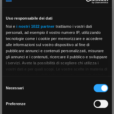
Uso responsabile dei dati
Contattaci
Fissa una consulenza
Noi e
i nostri 1022 partner
trattiamo i vostri dati
Parla con il customer care dedicato
Ti affiancheremo passo dopo passo
personali, ad esempio il vostro numero IP, utilizzando
tecnologie come i cookie per memorizzare e accedere
alle informazioni sul vostro dispositivo al fine di
pubblicare annunci e contenuti personalizzati, misurare
gli annunci e i contenuti, ricercare il pubblico e sviluppare
i servizi. Avete la possibilità di scegliere chi utilizza i
×
vostri dati e per quali scopi. Le vostre scelte in materia di
privacy sono applicabili solo su questa proprietà digitale
in cui avete effettuato le vostre scelte. È possibile
Selezione
Scrivici
Punti vendita
App Rexel Italia
modificare o revocare il proprio consenso in qualsiasi
Necessari
del
Parla con il tuo customer care
Negozi di materiale elettrico vicino a
momento dalla Dichiarazione sui cookie o facendo clic
dedicato
te
consenso
Scarica e installa la nostra app per accedere
a
sull'icona di attivazione della privacy.
Preferenze
tutti i servizi ovunque tu sia!
Con il tuo consenso, vorremmo anche: