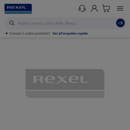
Prodotti /
Canalizzazioni
/
Canaline Passacavi Industriali in Metallo
/
Curve,
Derivazioni e accessori per Canale forato
/
•
Conosci il codice prodotto?
Vai all'acquisto rapido