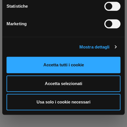
Scarica ora
raccogliere informazioni sulla tua posizione
Statistiche
geografica, con un'approssimazione di qualche
metro,
Marketing
Identificare il tuo dispositivo, scansionandolo
attivamente alla ricerca di caratteristiche specifiche
(impronte digitali).
Mostra dettagli
Approfondisci come vengono elaborati i tuoi dati personali
e imposta le tue preferenze nella
sezione dettagli
. Puoi
modificare o ritirare il tuo consenso in qualsiasi momento
Accetta tutti i cookie
dalla Dichiarazione sui cookie.
Utilizziamo i cookie per personalizzare contenuti ed
Accetta selezionati
annunci, per fornire funzionalità dei social media e per
analizzare il nostro traffico. Condividiamo inoltre
informazioni sul modo in cui utilizza il nostro sito con i
Usa solo i cookie necessari
nostri partner che si occupano di analisi dei dati web,
pubblicità e social media, i quali potrebbero combinarle
con altre informazioni che ha fornito loro o che hanno