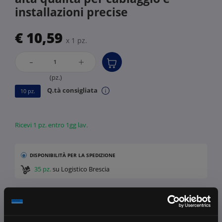
installazioni precise
€ 10,59
x 1 pz.
-
+
(pz.)
Q.tà consigliata
10 pz.
Ricevi 1 pz. entro 1gg lav.
DISPONIBILITÀ
PER LA SPEDIZIONE
35 pz.
su Logistico Brescia
Fissa una consulenza