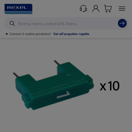
Prodotti /
Datacom
/
Soluzioni domotiche & Building automation
/
Domotica e
prodotti connessi rete
/
•
Conosci il codice prodotto?
Vai all'acquisto rapido