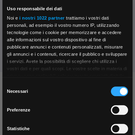
Ti affiancheremo passo dopo passo
Uso responsabile dei dati
Contattaci
Noi e
i nostri 1022 partner
trattiamo i vostri dati
Parla con il customer care dedicato
personali, ad esempio il vostro numero IP, utilizzando
tecnologie come i cookie per memorizzare e accedere
Condividi:
alle informazioni sul vostro dispositivo al fine di
pubblicare annunci e contenuti personalizzati, misurare
gli annunci e i contenuti, ricercare il pubblico e sviluppare
i servizi. Avete la possibilità di scegliere chi utilizza i
×
vostri dati e per quali scopi. Le vostre scelte in materia di
privacy sono applicabili solo su questa proprietà digitale
in cui avete effettuato le vostre scelte. È possibile
Chiedi ai nostri tecnici
Selezione
App Rexel Italia
modificare o revocare il proprio consenso in qualsiasi
Necessari
del
momento dalla Dichiarazione sui cookie o facendo clic
consenso
Scarica e installa la nostra app per accedere
a
sull'icona di attivazione della privacy.
Preferenze
tutti i servizi ovunque tu sia!
Con il tuo consenso, vorremmo anche:
Scarica ora
raccogliere informazioni sulla tua posizione
Statistiche
geografica, con un'approssimazione di qualche