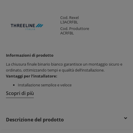
Cod. Rexel
L3ACRFBL
Cod. Produttore
ACRFBL
Informazioni di prodotto
La chiusura finale binario bianco garantisce un montaggio sicuro e
ordinato, ottimizzando tempi e qualità dell’installazione.
Vantaggi per l’installatore:
Installazione semplice e veloce
Adattamento perfetto ai binari elettrici
Scopri di più
Materiale resistente e durevole
Vantaggi per il cliente finale:
Impianto ordinato e professionale
Descrizione del prodotto
Design elegante e integrabile
Maggiore sicurezza e funzionalità