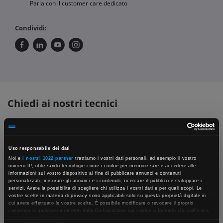
Parla con il customer care dedicato
Condividi:
Chiedi ai nostri tecnici
Uso responsabile dei dati
Noi e
i nostri 1022 partner
trattiamo i vostri dati personali, ad esempio il vostro
numero IP, utilizzando tecnologie come i cookie per memorizzare e accedere alle
informazioni sul vostro dispositivo al fine di pubblicare annunci e contenuti
personalizzati, misurare gli annunci e i contenuti, ricercare il pubblico e sviluppare i
Contattaci
Fissa una consulenza
servizi. Avete la possibilità di scegliere chi utilizza i vostri dati e per quali scopi. Le
vostre scelte in materia di privacy sono applicabili solo su questa proprietà digitale in
Parla con il customer care dedicato
Ti affiancheremo passo dopo passo
×
cui avete effettuato le vostre scelte. È possibile modificare o revocare il proprio
consenso in qualsiasi momento dalla Dichiarazione sui cookie o facendo clic sull'icona
di attivazione della privacy.