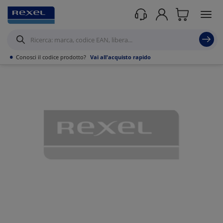
Prodotti /
Illuminazione
/
Illuminazione per interni
/
Binari elettrificati
/
•
Conosci il codice prodotto?
Vai all'acquisto rapido