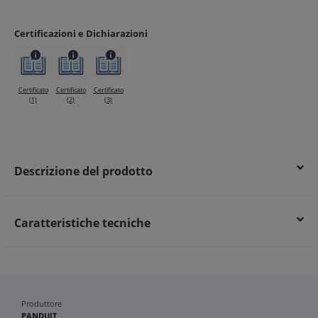
Elevata qualità del segnale con conduttori in rame da 23
AWG
Certificazioni e Dichiarazioni
Maggiore sicurezza con guaina ignifuga conforme a IEC
60332-1
Efficienza energetica e affidabilità nelle trasmissioni dati
Certificato
Certificato
Certificato
(1)
(2)
(3)
Descrizione del prodotto
Caratteristiche tecniche
Produttore
PANDUIT