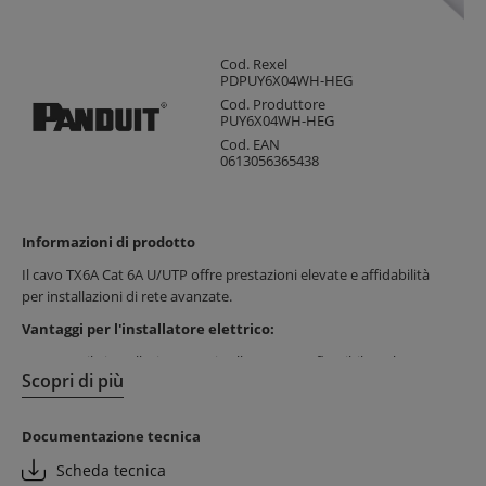
Cod. Rexel
PDPUY6X04WH-HEG
Cod. Produttore
PUY6X04WH-HEG
Cod. EAN
0613056365438
Informazioni di prodotto
Il cavo TX6A Cat 6A U/UTP offre prestazioni elevate e affidabilità
per installazioni di rete avanzate.
Vantaggi per l'installatore elettrico:
Facile installazione grazie alla struttura flessibile e al
Scopri di più
rivestimento LSZH
Risparmio di tempo con cavo fornito in bobina da 305 metri
Protezione contro interferenze grazie alla barriera contro il
Documentazione tecnica
crosstalk alieno
Scheda tecnica
Vantaggi per il cliente finale: