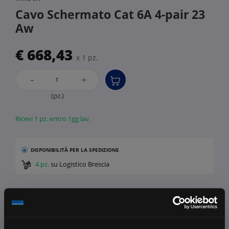
Cavo Schermato Cat 6A 4-pair 23
Aw
€ 668,43
x 1 pz.
-
+
(pz.)
Ricevi 1 pz. entro 1gg lav.
DISPONIBILITÀ
PER LA SPEDIZIONE
4 pz.
su Logistico Brescia
Fissa una consulenza
Ti affiancheremo passo dopo passo