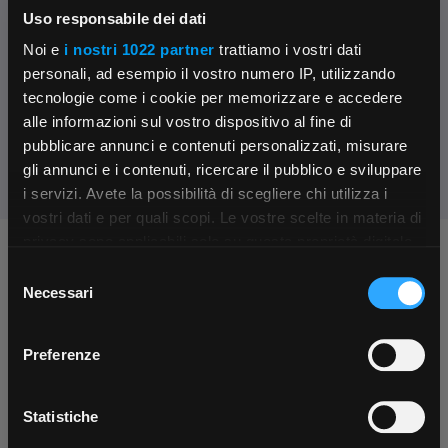
Uso responsabile dei dati
Contattaci
Noi e
i nostri 1022 partner
trattiamo i vostri dati
Parla con il customer care dedicato
personali, ad esempio il vostro numero IP, utilizzando
tecnologie come i cookie per memorizzare e accedere
Condividi:
alle informazioni sul vostro dispositivo al fine di
pubblicare annunci e contenuti personalizzati, misurare
gli annunci e i contenuti, ricercare il pubblico e sviluppare
i servizi. Avete la possibilità di scegliere chi utilizza i
×
vostri dati e per quali scopi. Le vostre scelte in materia di
privacy sono applicabili solo su questa proprietà digitale
Chiedi ai nostri tecnici
in cui avete effettuato le vostre scelte. È possibile
Selezione
App Rexel Italia
modificare o revocare il proprio consenso in qualsiasi
Necessari
del
momento dalla Dichiarazione sui cookie o facendo clic
consenso
Scarica e installa la nostra app per accedere
a
sull'icona di attivazione della privacy.
Preferenze
tutti i servizi ovunque tu sia!
Con il tuo consenso, vorremmo anche:
Scarica ora
raccogliere informazioni sulla tua posizione
Statistiche
Contattaci
Fissa una consulenza
geografica, con un'approssimazione di qualche