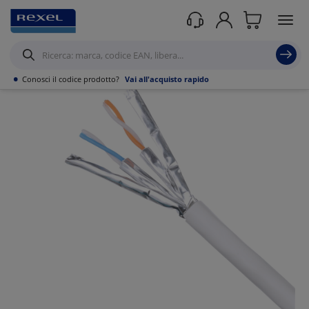
Prodotti /
Datacom
/
Soluzioni per cablaggio in rame
/
Cavo di rete lan
/
•
Conosci il codice prodotto?
Vai all'acquisto rapido