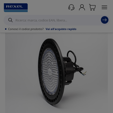
Prodotti /
Illuminazione
/
Illuminazione Tecnica
/
Sospensioni industriali
/
•
Conosci il codice prodotto?
Vai all'acquisto rapido