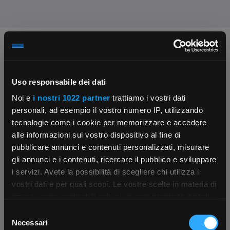
Chiedi ai nostri tecnici
Uso responsabile dei dati
Noi e
i nostri 1022 partner
trattiamo i vostri dati
personali, ad esempio il vostro numero IP, utilizzando
tecnologie come i cookie per memorizzare e accedere
alle informazioni sul vostro dispositivo al fine di
Contattaci
Fissa una consulenza
pubblicare annunci e contenuti personalizzati, misurare
Parla con il customer care dedicato
Ti affiancheremo passo dopo passo
gli annunci e i contenuti, ricercare il pubblico e sviluppare
i servizi. Avete la possibilità di scegliere chi utilizza i
×
vostri dati e per quali scopi. Le vostre scelte in materia di
privacy sono applicabili solo su questa proprietà digitale
in cui avete effettuato le vostre scelte. È possibile
Selezione
App Rexel Italia
modificare o revocare il proprio consenso in qualsiasi
Necessari
del