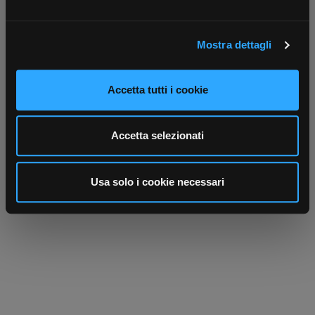
attivamente alla ricerca di caratteristiche specifiche
(impronte digitali).
Mostra dettagli
Approfondisci come vengono elaborati i tuoi dati personali
e imposta le tue preferenze nella
sezione dettagli
. Puoi
modificare o ritirare il tuo consenso in qualsiasi momento
Scrivici
Punti vendita
Accetta tutti i cookie
dalla Dichiarazione sui cookie.
Parla con il tuo customer care
Negozi di materiale elettrico vicino a
dedicato
te
Utilizziamo i cookie per personalizzare contenuti ed
Accetta selezionati
annunci, per fornire funzionalità dei social media e per
analizzare il nostro traffico. Condividiamo inoltre
informazioni sul modo in cui utilizza il nostro sito con i
Usa solo i cookie necessari
nostri partner che si occupano di analisi dei dati web,
pubblicità e social media, i quali potrebbero combinarle
con altre informazioni che ha fornito loro o che hanno
raccolto dal suo utilizzo dei loro servizi.