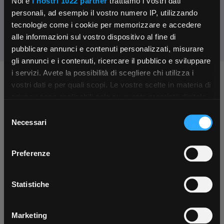
Noi e
i nostri 1022 partner
trattiamo i vostri dati
Condividi:
personali, ad esempio il vostro numero IP, utilizzando
tecnologie come i cookie per memorizzare e accedere
alle informazioni sul vostro dispositivo al fine di
pubblicare annunci e contenuti personalizzati, misurare
gli annunci e i contenuti, ricercare il pubblico e sviluppare
i servizi. Avete la possibilità di scegliere chi utilizza i
Chiedi ai nostri tecnici
×
vostri dati e per quali scopi. Le vostre scelte in materia di
privacy sono applicabili solo su questa proprietà digitale
in cui avete effettuato le vostre scelte. È possibile
Selezione
App Rexel Italia
modificare o revocare il proprio consenso in qualsiasi
Necessari
del
momento dalla Dichiarazione sui cookie o facendo clic
consenso
Scarica e installa la nostra app per accedere
a
sull'icona di attivazione della privacy.
Preferenze
tutti i servizi ovunque tu sia!
Con il tuo consenso, vorremmo anche:
Contattaci
Fissa una consulenza
Scarica ora
Parla con il customer care dedicato
Ti affiancheremo passo dopo passo
raccogliere informazioni sulla tua posizione
Statistiche
geografica, con un'approssimazione di qualche
metro,
Marketing
Identificare il tuo dispositivo, scansionandolo