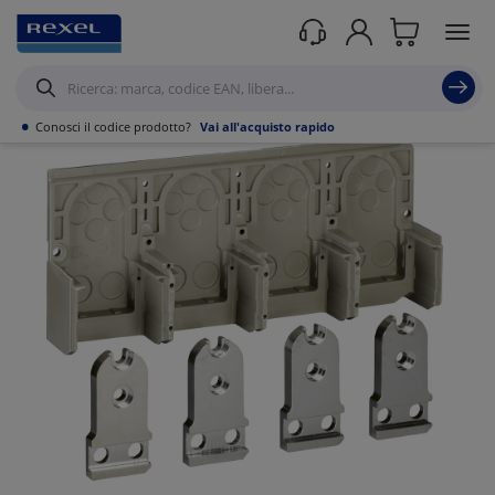
Prodotti /
Distribuzione elettrica
/
Protezione dell'energia
/
Interruttori
Magnetotermici scatolati < 400A
/
•
Conosci il codice prodotto?
Vai all'acquisto rapido