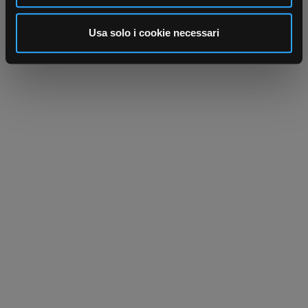
analizzare il nostro traffico. Condividiamo inoltre
informazioni sul modo in cui utilizza il nostro sito con i
Usa solo i cookie necessari
nostri partner che si occupano di analisi dei dati web,
pubblicità e social media, i quali potrebbero combinarle
con altre informazioni che ha fornito loro o che hanno
raccolto dal suo utilizzo dei loro servizi.