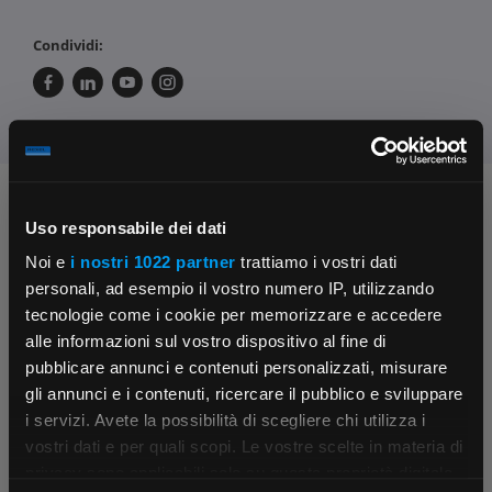
Condividi:
Chiedi ai nostri tecnici
Uso responsabile dei dati
Noi e
i nostri 1022 partner
trattiamo i vostri dati
personali, ad esempio il vostro numero IP, utilizzando
tecnologie come i cookie per memorizzare e accedere
alle informazioni sul vostro dispositivo al fine di
pubblicare annunci e contenuti personalizzati, misurare
gli annunci e i contenuti, ricercare il pubblico e sviluppare
Contattaci
Fissa una consulenza
i servizi. Avete la possibilità di scegliere chi utilizza i
Parla con il customer care dedicato
Ti affiancheremo passo dopo passo
×
vostri dati e per quali scopi. Le vostre scelte in materia di
privacy sono applicabili solo su questa proprietà digitale