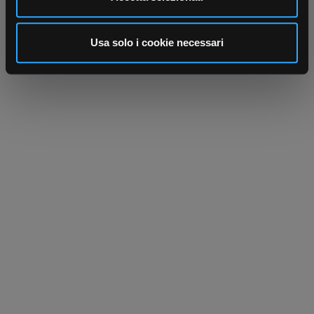
annunci, per fornire funzionalità dei social media e per
analizzare il nostro traffico. Condividiamo inoltre
informazioni sul modo in cui utilizza il nostro sito con i
Usa solo i cookie necessari
nostri partner che si occupano di analisi dei dati web,
pubblicità e social media, i quali potrebbero combinarle
con altre informazioni che ha fornito loro o che hanno
raccolto dal suo utilizzo dei loro servizi.