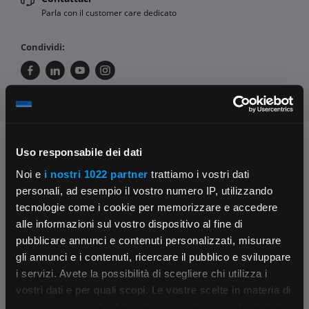
Parla con il customer care dedicato
Condividi:
Chiedi ai nostri tecnici
Uso responsabile dei dati
Noi e
i nostri 1022 partner
trattiamo i vostri dati
personali, ad esempio il vostro numero IP, utilizzando
tecnologie come i cookie per memorizzare e accedere
alle informazioni sul vostro dispositivo al fine di
pubblicare annunci e contenuti personalizzati, misurare
gli annunci e i contenuti, ricercare il pubblico e sviluppare
Contattaci
Fissa una consulenza
i servizi. Avete la possibilità di scegliere chi utilizza i
×
Parla con il customer care dedicato
Ti affiancheremo passo dopo passo
vostri dati e per quali scopi. Le vostre scelte in materia di
privacy sono applicabili solo su questa proprietà digitale