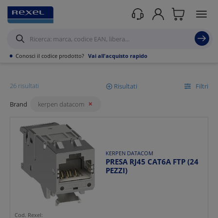
Rexel
/ Prodotti /
KERPEN DATACOM
•
Conosci il codice prodotto?
Vai all'acquisto rapido
Cavi
26 risultati
Risultati
Filtri
Brand
kerpen datacom
Mostra
Ordina per
KERPEN DATACOM
PRESA RJ45 CAT6A FTP (24
PEZZI)
Cod. Rexel: