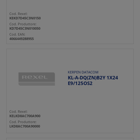
Cod. Rexel:
KEKD7D45C3N0150
Cod. Produttore:
KD7D45C3N010050
Cod. EAN:
4066449288955
KERPEN DATACOM
KL-A-DQ(ZN)B2Y 1X24
E9/125OS2
Cod. Rexel:
KELKD8AC700A900
Cod. Produttore:
LKD8AC700A90000