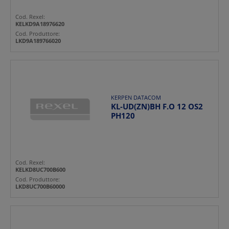
Cod. Rexel:
KELKD9A18976620
Cod. Produttore:
LKD9A189766020
KERPEN DATACOM
KL-UD(ZN)BH F.O 12 OS2
PH120
Cod. Rexel:
KELKD8UC700B600
Cod. Produttore:
LKD8UC700B60000