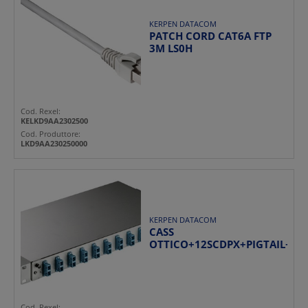
KERPEN DATACOM
PATCH CORD CAT6A FTP
3M LS0H
Cod. Rexel:
KELKD9AA2302500
Cod. Produttore:
LKD9AA230250000
KERPEN DATACOM
CASS
OTTICO+12SCDPX+PIGTAIL+SPL
Cod. Rexel: