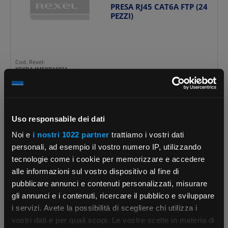
PRESA RJ45 CAT6A FTP (24
PEZZI)
Cod. Rexel:
KEKDA4M5KR11024
Cod. Produttore:
KDA4M5KR1100024
Uso responsabile dei dati
Noi e
i nostri 1022 partner
trattiamo i vostri dati
KERPEN DATACOM
personali, ad esempio il vostro numero IP, utilizzando
PRESA RJ45 CAT6A FTP (50
tecnologie come i cookie per memorizzare e accedere
PEZZI)
alle informazioni sul vostro dispositivo al fine di
pubblicare annunci e contenuti personalizzati, misurare
gli annunci e i contenuti, ricercare il pubblico e sviluppare
Cod. Rexel:
i servizi. Avete la possibilità di scegliere chi utilizza i
KEKDA4M5KR11050
×
vostri dati e per quali scopi. Le vostre scelte in materia di
Cod. Produttore: