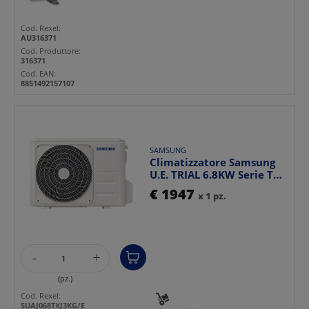
Cod. Rexel:
AU316371
Cod. Produttore:
316371
Cod. EAN:
8851492157107
SAMSUNG
Climatizzatore Samsung
U.E. TRIAL 6.8KW Serie T
design moderno re...
€ 1947
x 1 pz.
-
+
(pz.)
Cod. Rexel:
SUAJ068TXJ3KG/E