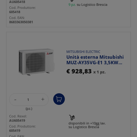
AU605418
9 pz.
su Logistico Brescia
Cod. Produttore:
605418
Cod. EAN:
8683363050381
MITSUBISHI ELECTRIC
Unità esterna Mitsubishi
MUZ-AY35VG-E1 3,5KW
R32 alta efficienza ...
€ 928,83
x 1 pz.
-
+
(pz.)
Cod. Rexel:
AU605419
disponibili in +10gg lav.
Cod. Produttore:
su Logistico Brescia
605419
Cod. EAN: