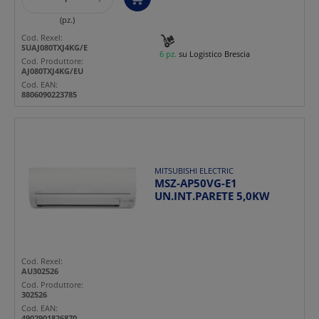
(pz.)
Cod. Rexel:
SUAJ080TXJ4KG/E
6 pz.
su Logistico Brescia
Cod. Produttore:
AJ080TXJ4KG/EU
Cod. EAN:
8806090223785
MITSUBISHI ELECTRIC
MSZ-AP50VG-E1
UN.INT.PARETE 5,0KW
Cod. Rexel:
AU302526
Cod. Produttore:
302526
Cod. EAN:
4902901826870