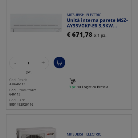
MITSUBISHI ELECTRIC
Unità interna parete MSZ-
AY35VGKP-E6 3,5KW
connettività WIFI clim...
€ 671,78
x 1 pz.
-
+
(pz.)
Cod. Rexel:
AU646113
3 pz.
su Logistico Brescia
Cod. Produttore:
646113
Cod. EAN:
8851492926116
MITSUBISHI ELECTRIC