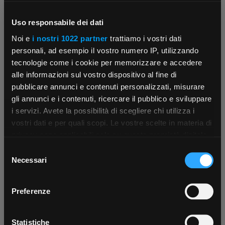
AR09TXEAAWKNEU
Cod. EAN:
8806090235030
Uso responsabile dei dati
Noi e
i nostri 1022 partner
trattiamo i vostri dati
personali, ad esempio il vostro numero IP, utilizzando
tecnologie come i cookie per memorizzare e accedere
alle informazioni sul vostro dispositivo al fine di
SAMSUNG
Unità Interna da parete
pubblicare annunci e contenuti personalizzati, misurare
Samsung Windfree 3.5KW
gli annunci e i contenuti, ricercare il pubblico e sviluppare
A++/A+ 12000BTU
i servizi. Avete la possibilità di scegliere chi utilizza i
×
vostri dati e per quali scopi. Le vostre scelte in materia di
privacy sono applicabili solo su questa proprietà digitale
Cod. Rexel:
SUAR12TXEAAWKNEU
in cui avete effettuato le vostre scelte. È possibile
Selezione
Cod. Produttore:
modificare o revocare il proprio consenso in qualsiasi
App Rexel Italia
Necessari
del
AR12TXEAAWKNEU
momento dalla Dichiarazione sui cookie o facendo clic
Cod. EAN:
consenso
8806090235092
sull'icona di attivazione della privacy.
Scarica e installa la nostra app per accedere
a
Preferenze
tutti i servizi ovunque tu sia!
Con il tuo consenso, vorremmo anche:
Scarica ora
raccogliere informazioni sulla tua posizione
Statistiche