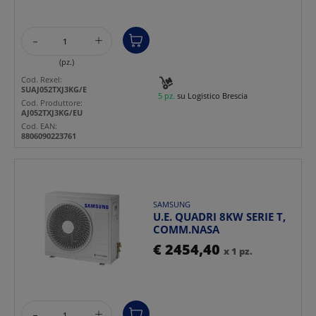
-
+
(pz.)
Cod. Rexel:
SUAJ052TXJ3KG/E
5 pz.
su Logistico Brescia
Cod. Produttore:
AJ052TXJ3KG/EU
Cod. EAN:
8806090223761
SAMSUNG
U.E. QUADRI 8KW SERIE T,
COMM.NASA
€ 2454,40
x 1 pz.
-
+