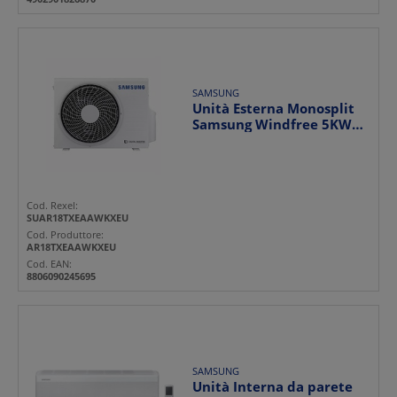
SAMSUNG
Unità Esterna Monosplit
Samsung Windfree 5KW
A++/A+
Cod. Rexel:
SUAR18TXEAAWKXEU
Cod. Produttore:
AR18TXEAAWKXEU
Cod. EAN:
8806090245695
SAMSUNG
Unità Interna da parete