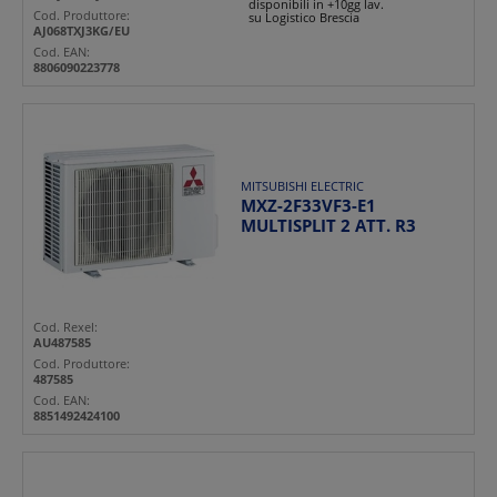
disponibili in +10gg lav.
Cod. Produttore:
su Logistico Brescia
AJ068TXJ3KG/EU
Cod. EAN:
8806090223778
MITSUBISHI ELECTRIC
MXZ-2F33VF3-E1
MULTISPLIT 2 ATT. R3
Cod. Rexel:
AU487585
Cod. Produttore:
487585
Cod. EAN:
8851492424100