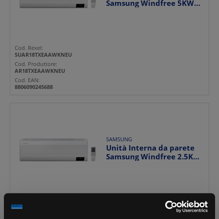
Samsung Windfree 5KW
A++/A+ 18000BTU
Cod. Rexel:
SUAR18TXEAAWKNEU
Cod. Produttore:
AR18TXEAAWKNEU
Cod. EAN:
8806090245688
SAMSUNG
Unità Interna da parete
Samsung Windfree 2.5KW
A++/A+ 9000BTU
Cod. Rexel:
SUAR09TXEAAWKNEU
Cod. Produttore: