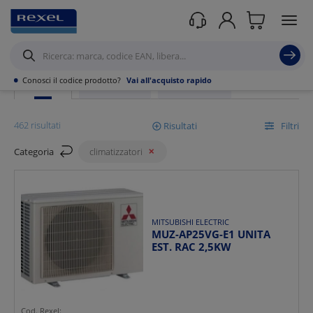
Rexel
/ Prodotti /
HVAC
/
Climatizzatori e condizionatori
/
Climatizzatori
•
Conosci il codice prodotto?
Vai all'acquisto rapido
PRODOTTI
PROMOZIONI
SCOPRI DI PIÙ
462 risultati
Risultati
Filtri
Categoria
climatizzatori
Mostra
Ordina per
MITSUBISHI ELECTRIC
MUZ-AP25VG-E1 UNITA
EST. RAC 2,5KW
Cod. Rexel: