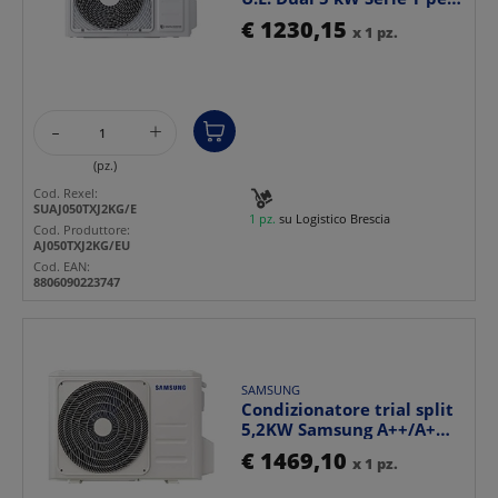
uso residenzial...
€ 1230,15
x 1 pz.
-
+
(pz.)
Cod. Rexel:
SUAJ050TXJ2KG/E
1 pz.
su Logistico Brescia
Cod. Produttore:
AJ050TXJ2KG/EU
Cod. EAN:
8806090223747
SAMSUNG
Condizionatore trial split
5,2KW Samsung A++/A+
Wifi silenzioso p...
€ 1469,10
x 1 pz.