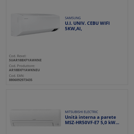
SAMSUNG
U.I. UNIV. CEBU WIFI
5KW,AI,
Cod. Rexel:
SUAR18BXFYAWKNE
Cod. Produttore:
AR18BXFYAWKNEU
Cod. EAN:
8806092973435
MITSUBISHI ELECTRIC
Unità interna a parete
MSZ-HR50VF-E7 5,0 kW
climatizzazione resid...