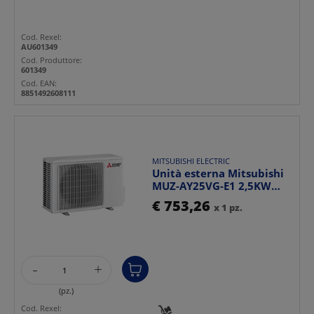
Cod. Rexel:
AU601349
Cod. Produttore:
601349
Cod. EAN:
8851492608111
MITSUBISHI ELECTRIC
Unità esterna Mitsubishi
MUZ-AY25VG-E1 2,5KW
R32 compatta efficie...
€ 753,26
x 1 pz.
-
+
(pz.)
Cod. Rexel: