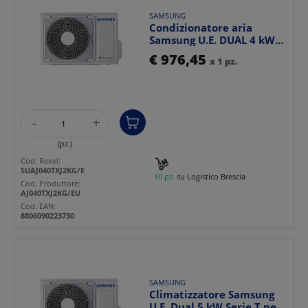
SAMSUNG
Condizionatore aria
Samsung U.E. DUAL 4 kW
efficienza elevata sil...
€ 976,45
x 1 pz.
-
+
(pz.)
Cod. Rexel:
SUAJ040TXJ2KG/E
10 pz.
su Logistico Brescia
Cod. Produttore:
AJ040TXJ2KG/EU
Cod. EAN:
8806090223730
SAMSUNG
Climatizzatore Samsung
U.E. Dual 5 kW Serie T per