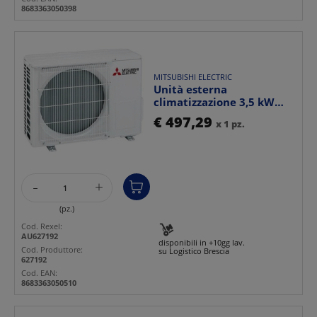
8683363050398
MITSUBISHI ELECTRIC
Unità esterna
climatizzazione 3,5 kW
refrigerante R32 per uso
€ 497,29
x 1 pz.
res...
-
+
(pz.)
Cod. Rexel:
AU627192
disponibili in +10gg lav.
Cod. Produttore:
su Logistico Brescia
627192
Cod. EAN:
8683363050510