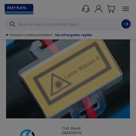
Prodotti /
Utensili
/
Attrezzature di Protezione e Sicurezza
/
Segnalazioni di
Sicurezza
/
•
Conosci il codice prodotto?
Vai all'acquisto rapido
Cod. Rexel
GM47091N