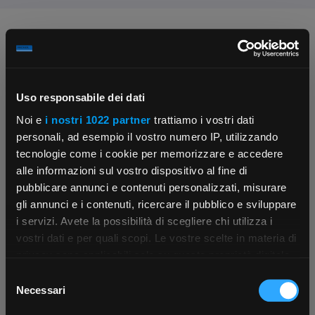
Chiedi ai nostri tecnici
Uso responsabile dei dati
Noi e
i nostri 1022 partner
trattiamo i vostri dati
personali, ad esempio il vostro numero IP, utilizzando
tecnologie come i cookie per memorizzare e accedere
Contattaci
Fissa una consulenza
alle informazioni sul vostro dispositivo al fine di
Parla con il customer care dedicato
Ti affiancheremo passo dopo passo
pubblicare annunci e contenuti personalizzati, misurare
gli annunci e i contenuti, ricercare il pubblico e sviluppare
i servizi. Avete la possibilità di scegliere chi utilizza i
×
vostri dati e per quali scopi. Le vostre scelte in materia di
privacy sono applicabili solo su questa proprietà digitale
in cui avete effettuato le vostre scelte. È possibile
Selezione
App Rexel Italia
modificare o revocare il proprio consenso in qualsiasi
Necessari
del
momento dalla Dichiarazione sui cookie o facendo clic
consenso