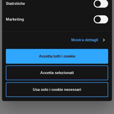
Scarica ora
raccogliere informazioni sulla tua posizione
Statistiche
geografica, con un'approssimazione di qualche
metro,
Marketing
Identificare il tuo dispositivo, scansionandolo
attivamente alla ricerca di caratteristiche specifiche
(impronte digitali).
Mostra dettagli
Approfondisci come vengono elaborati i tuoi dati personali
e imposta le tue preferenze nella
sezione dettagli
. Puoi
modificare o ritirare il tuo consenso in qualsiasi momento
Accetta tutti i cookie
dalla Dichiarazione sui cookie.
Utilizziamo i cookie per personalizzare contenuti ed
Accetta selezionati
annunci, per fornire funzionalità dei social media e per
analizzare il nostro traffico. Condividiamo inoltre
informazioni sul modo in cui utilizza il nostro sito con i
Usa solo i cookie necessari
nostri partner che si occupano di analisi dei dati web,
pubblicità e social media, i quali potrebbero combinarle
con altre informazioni che ha fornito loro o che hanno
raccolto dal suo utilizzo dei loro servizi.