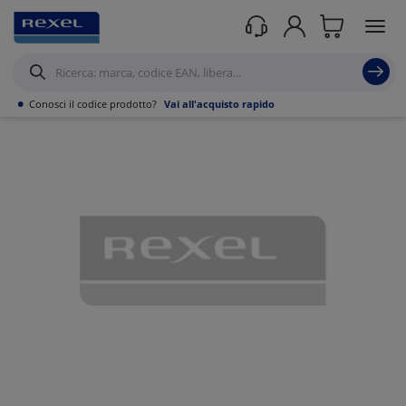
Prodotti /
Canalizzazioni
/
Canaline Passacavi Industriali in Metallo
/
Canale
forato in Lamiera
/
•
Conosci il codice prodotto?
Vai all'acquisto rapido