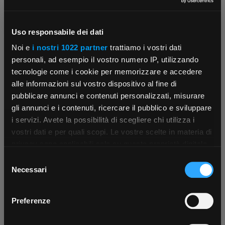
Uso responsabile dei dati
Contattaci
Fissa una consulenza
Noi e
i nostri 1022 partner
trattiamo i vostri dati
Parla con il customer care dedicato
Ti affiancheremo passo dopo passo
personali, ad esempio il vostro numero IP, utilizzando
tecnologie come i cookie per memorizzare e accedere
alle informazioni sul vostro dispositivo al fine di
pubblicare annunci e contenuti personalizzati, misurare
gli annunci e i contenuti, ricercare il pubblico e sviluppare
i servizi. Avete la possibilità di scegliere chi utilizza i
×
vostri dati e per quali scopi. Le vostre scelte in materia di
privacy sono applicabili solo su questa proprietà digitale
in cui avete effettuato le vostre scelte. È possibile
Scrivici
Punti vendita
Selezione
App Rexel Italia
modificare o revocare il proprio consenso in qualsiasi
Parla con il tuo customer care
Negozi di materiale elettrico vicino a
Necessari
del
dedicato
te
momento dalla Dichiarazione sui cookie o facendo clic
consenso
Scarica e installa la nostra app per accedere
a
sull'icona di attivazione della privacy.
Preferenze
tutti i servizi ovunque tu sia!
Con il tuo consenso, vorremmo anche: