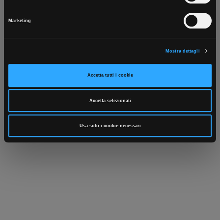
Scarica ora
Utilizziamo i cookie per personalizzare contenuti ed annunci, per fornire funzionalità dei
social media e per analizzare il nostro traffico. Condividiamo inoltre informazioni sul
Marketing
modo in cui utilizza il nostro sito con i nostri partner che si occupano di analisi dei dati
web, pubblicità e social media, i quali potrebbero combinarle con altre informazioni che
ha fornito loro o che hanno raccolto dal suo utilizzo dei loro servizi.
Mostra dettagli
Accetta tutti i cookie
Accetta selezionati
Usa solo i cookie necessari