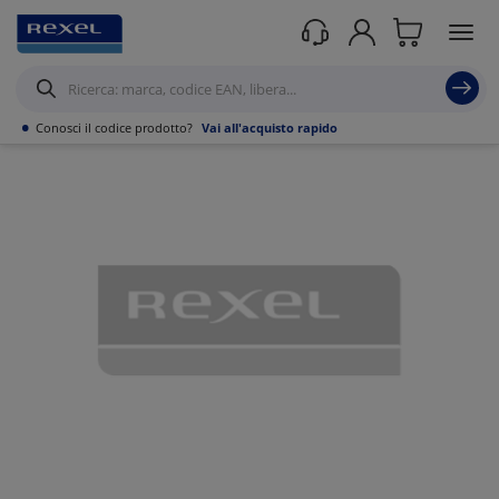
Prodotti /
Canalizzazioni
/
Canaline Passacavi Industriali in Metallo
/
Canale
forato in Lamiera
/
•
Conosci il codice prodotto?
Vai all'acquisto rapido