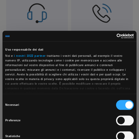
Contattaci
Fissa una consulenza
Parla con il customer care dedicato
Ti affiancheremo passo dopo passo
Uso responsabile dei dati
Noi e
i nostri 1022 partner
trattiamo i vostri dati personali, ad esempio il vostro
numero IP, utilizzando tecnologie come i cookie per memorizzare e accedere alle
informazioni sul vostro dispositivo al fine di pubblicare annunci e contenuti
personalizzati, misurare gli annunci e i contenuti, ricercare il pubblico e sviluppare i
servizi. Avete la possibilità di scegliere chi utilizza i vostri dati e per quali scopi. Le
vostre scelte in materia di privacy sono applicabili solo su questa proprietà digitale in
×
cui avete effettuato le vostre scelte. È possibile modificare o revocare il proprio
consenso in qualsiasi momento dalla Dichiarazione sui cookie o facendo clic sull'icona
di attivazione della privacy.
Selezione
Con il tuo consenso, vorremmo anche:
Scrivici
Punti vendita
Necessari
App Rexel Italia
raccogliere informazioni sulla tua posizione geografica, con un'approssimazione di
del
Parla con il tuo customer care
Negozi di materiale elettrico vicino a
qualche metro,
consenso
dedicato
te
Identificare il tuo dispositivo, scansionandolo attivamente alla ricerca di
Preferenze
caratteristiche specifiche (impronte digitali).
Scarica e installa la nostra app per accedere
a
Approfondisci come vengono elaborati i tuoi dati personali e imposta le tue preferenze
tutti i servizi ovunque tu sia!
nella
sezione dettagli
. Puoi modificare o ritirare il tuo consenso in qualsiasi momento
Statistiche
dalla Dichiarazione sui cookie.