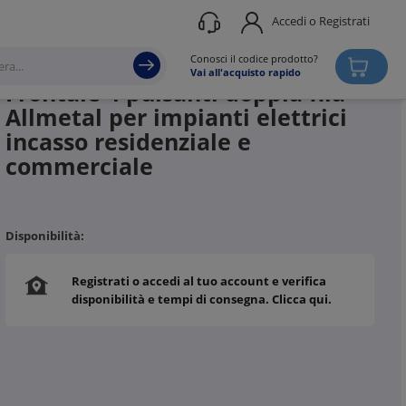
Accedi o Registrati
Produttore
BTICINO
Conosci il codice prodotto?
Vai all'acquisto rapido
Frontale 4 pulsanti doppia fila
Allmetal per impianti elettrici
incasso residenziale e
commerciale
Disponibilità:
Registrati o accedi al tuo account e verifica
disponibilità e tempi di consegna. Clicca qui.