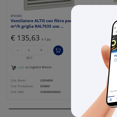
BTICINO
BTICINO
Ventilatore ALTIS con filtro portata 40
Tasca
m³/h griglia RAL7035 uso ...
plasti
€ 135,63
€ 8
x 1 pz.
-
-
+
(pz.)
2 pz.
su Logistico Brescia
1 pz
Cod. Rexel:
LE034850
Cod. Rexe
Cod. Produttore:
034850
Cod. Prod
Cod. EAN:
3245060348502
Cod. EAN