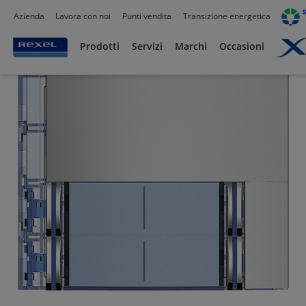
Azienda
Lavora con noi
Punti vendita
Transizione energetica
Prodotti /
Civile residenziale
/
Citofoni e Videocitofoni
/
Targhe, telecamere e post
Prodotti
Servizi
Marchi
Occasioni