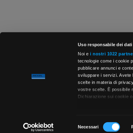
Uso responsabile dei dati
Noi e
i nostri 1022 partne
tecnologie come i cookie p
pubblicare annunci e conten
sviluppare i servizi. Avete l
scelte in materia di privacy
vostre scelte. È possibile
Dichiarazione sui cookie o 
Con il tuo consenso, vor
raccogliere informa
Selezione
metro,
Necessari
del