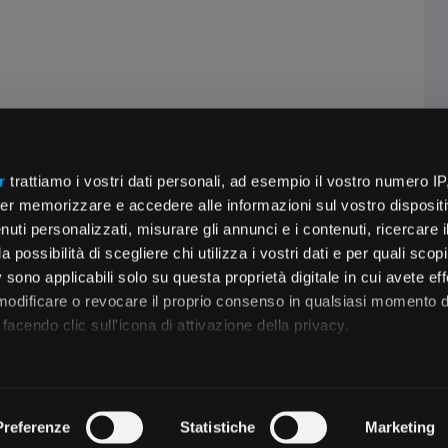
r
trattiamo i vostri dati personali, ad esempio il vostro numero IP
er memorizzare e accedere alle informazioni sul vostro dispositiv
uti personalizzati, misurare gli annunci e i contenuti, ricercare i
a possibilità di scegliere chi utilizza i vostri dati e per quali scop
 sono applicabili solo su questa proprietà digitale in cui avete eff
 modificare o revocare il proprio consenso in qualsiasi momento d
facendo clic sull'icona di attivazione della privacy.
remmo anche:
zioni sulla tua posizione geografica, con un'approssimazione di
Preferenze
Statistiche
Marketing