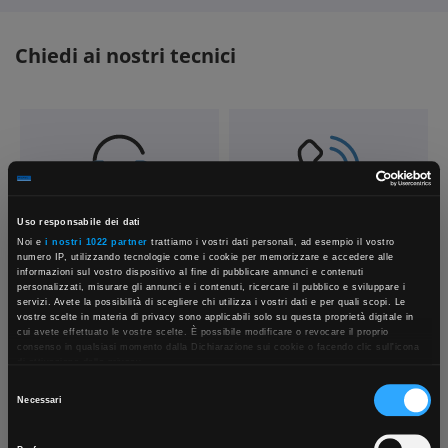
Chiedi ai nostri tecnici
Uso responsabile dei dati
Contattaci
Fissa una consulenza
Noi e
i nostri 1022 partner
trattiamo i vostri dati personali, ad esempio il vostro
Parla con il customer care dedicato
Ti affiancheremo passo dopo passo
numero IP, utilizzando tecnologie come i cookie per memorizzare e accedere alle
informazioni sul vostro dispositivo al fine di pubblicare annunci e contenuti
personalizzati, misurare gli annunci e i contenuti, ricercare il pubblico e sviluppare i
servizi. Avete la possibilità di scegliere chi utilizza i vostri dati e per quali scopi. Le
vostre scelte in materia di privacy sono applicabili solo su questa proprietà digitale in
×
cui avete effettuato le vostre scelte. È possibile modificare o revocare il proprio
consenso in qualsiasi momento dalla Dichiarazione sui cookie o facendo clic sull'icona
di attivazione della privacy.
Selezione
Con il tuo consenso, vorremmo anche:
Necessari
App Rexel Italia
raccogliere informazioni sulla tua posizione geografica, con un'approssimazione di
del
qualche metro,
consenso
Identificare il tuo dispositivo, scansionandolo attivamente alla ricerca di