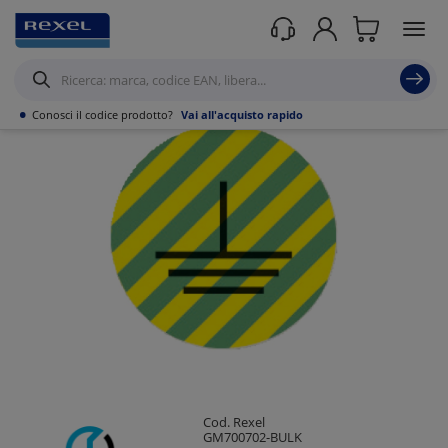
Prodotti /
Automazione industriale
/
Accessori di Cablaggio e Siglatura
/
Stampanti, Plotter e Consumabili
/
•
Conosci il codice prodotto?
Vai all'acquisto rapido
Cod. Rexel
GM700702-BULK