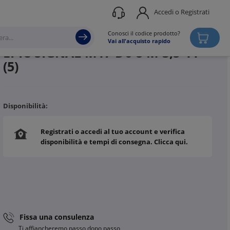
Accedi o Registrati
Produttore
LAPP CAVI
Conosci il codice prodotto?
Vai all'acquisto rapido
EPIC SIGNAL M17 D6 8 M 3,5-11
(5)
Disponibilità:
Registrati o accedi al tuo account e verifica
disponibilità e tempi di consegna. Clicca qui.
Fissa una consulenza
Ti affiancheremo passo dopo passo