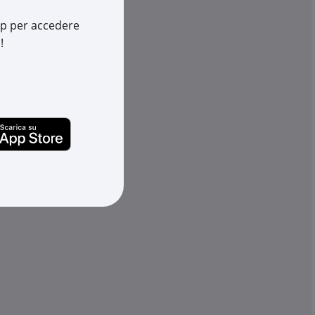
754/100
app per accedere
774556697
!