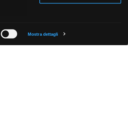
 qualche
Mostra dettagli
che specifiche
a
sezione
e sui cookie.
cial media e
nostro sito
i potrebbero
ei loro
Fissa una consulenza
Ti affiancheremo passo dopo passo