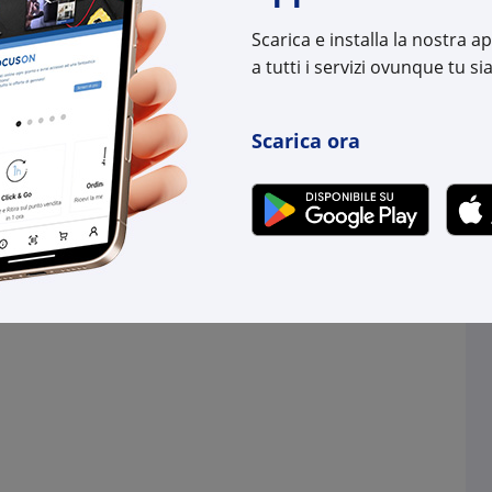
uttore:
1119205/100
Cod. Produttore:
1119
:
4044774551296
Scarica e installa la nostra 
Cod. EAN:
4044
a tutti i servizi ovunque tu sia
Scarica ora