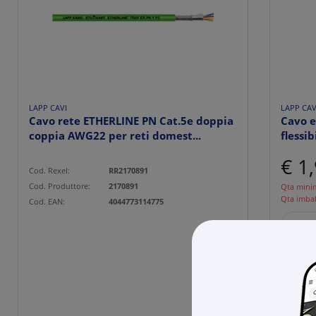
LAPP CAVI
LAPP CAV
Cavo rete ETHERLINE PN Cat.5e doppia
Cavo e
coppia AWG22 per reti domest...
flessib
€ 1
Cod. Rexel:
RR2170891
Cod. Produttore:
2170891
Qta mini
Qta imba
Cod. EAN:
4044773114775
-
100
Cod. Rexe