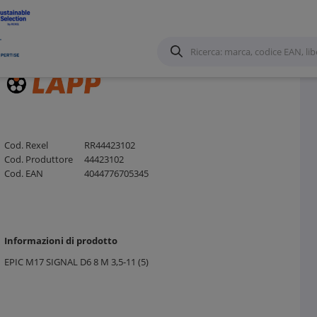
e Calza in metallo
/
Cod. Rexel
RR44423102
Cod. Produttore
44423102
Cod. EAN
4044776705345
Informazioni di prodotto
EPIC M17 SIGNAL D6 8 M 3,5-11 (5)