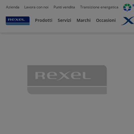
Azienda
Lavora con noi
Punti vendita
Transizione energetica
Prodotti /
Canalizzazioni
/
Tubo PVC,Metallo,Guaine e Accessori
/
Guaine Flessibil
Prodotti
Servizi
Marchi
Occasioni