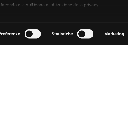
facendo clic sull'icona di attivazione della privacy.
remmo anche:
zioni sulla tua posizione geografica, con un'approssimazione di
Preferenze
Statistiche
Marketing
dispositivo, scansionandolo attivamente alla ricerca di caratteristi
 elaborati i tuoi dati personali e imposta le tue preferenze nell
 ritirare il tuo consenso in qualsiasi momento dalla Dichiarazion
rsonalizzare contenuti ed annunci, per fornire funzionalità dei so
ffico. Condividiamo inoltre informazioni sul modo in cui utilizza il 
 occupano di analisi dei dati web, pubblicità e social media, i qual
azioni che ha fornito loro o che hanno raccolto dal suo utilizzo d