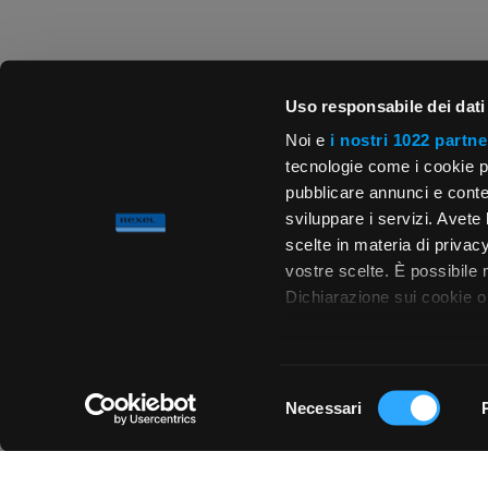
Uso responsabile dei dati
Noi e
i nostri 1022 partne
tecnologie come i cookie p
pubblicare annunci e conten
sviluppare i servizi. Avete l
scelte in materia di privacy
vostre scelte. È possibile
Dichiarazione sui cookie o 
Con il tuo consenso, vor
raccogliere informa
Selezione
metro,
Necessari
del
Chiedi ai nostri tecnici
Identificare il tuo 
consenso
(impronte digitali).
Approfondisci come vengono