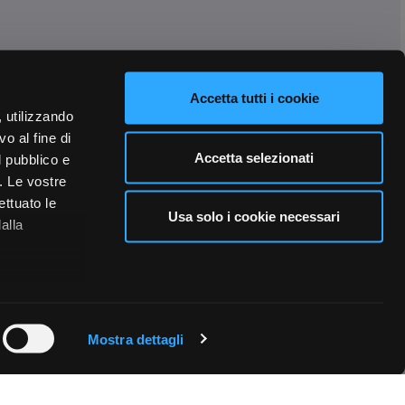
Accetta tutti i cookie
, utilizzando
o al fine di
Accetta selezionati
l pubblico e
i. Le vostre
ettuato le
Usa solo i cookie necessari
alla
 qualche
Mostra dettagli
che specifiche
a
sezione