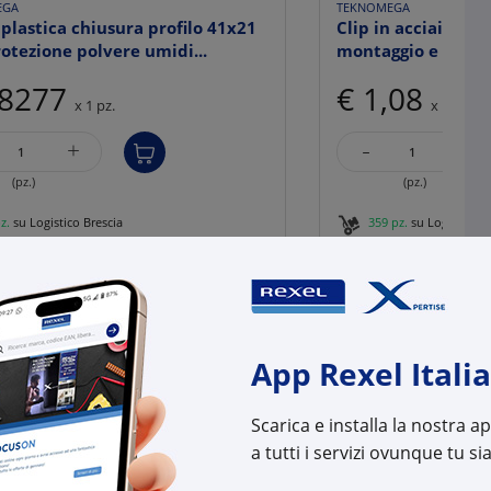
EGA
TEKNOMEGA
plastica chiusura profilo 41x21
Clip in acciaio ar
tezione polvere umidi...
montaggio e fissagg
,8277
€ 1,08
x 1 pz.
x 1 pz.
-
+
+
(pz.)
(pz.)
z.
su Logistico Brescia
359 pz.
su Logistico B
l:
T5BUL1020
Cod. Rexel:
T5CL
uttore:
BUL1020
Cod. Produttore:
CLP1
:
8050503310672
Cod. EAN:
8050
App Rexel Italia
Scarica e installa la nostra 
a tutti i servizi ovunque tu sia