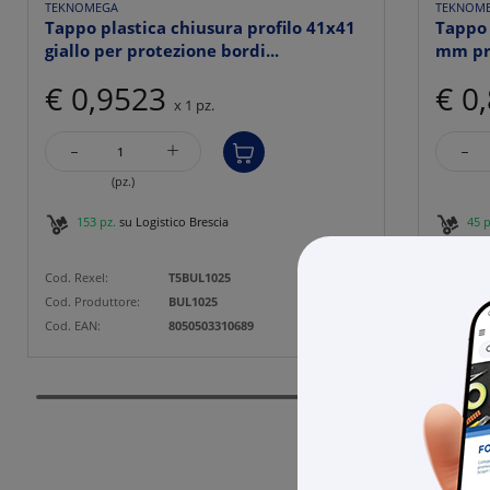
TEKNOMEGA
TEKNOM
Tappo plastica chiusura profilo 41x41
Tappo 
giallo per protezione bordi...
mm pro
€ 0,9523
€ 0
x 1 pz.
-
-
+
(pz.)
153 pz.
su Logistico Brescia
45 p
Cod. Rexel:
T5BUL1025
Cod. Rexe
Cod. Produttore:
BUL1025
Cod. Prod
Cod. EAN:
8050503310689
Cod. EAN