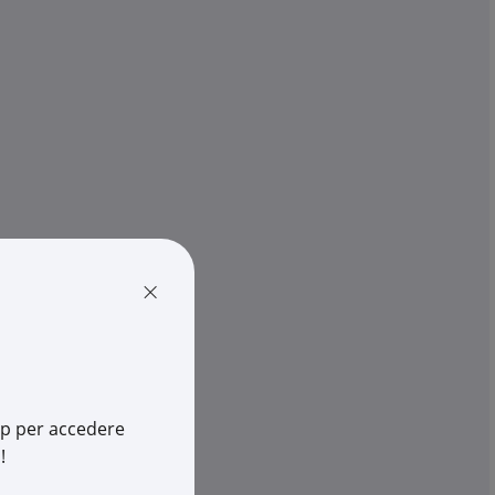
TEKNOMEGA
monico per
Clip base verticale in acciaio 
io su trave SP4-1...
fissaggio travi SP10-15mm foro.
€ 1,20
x 1 pz.
-
+
(pz.)
rescia
257 pz.
su Logistico Brescia
×
P1005
Cod. Rexel:
T5CLP1010
005
Cod. Produttore:
CLP1010
503312300
Cod. EAN:
8050503312317
app per accedere
!