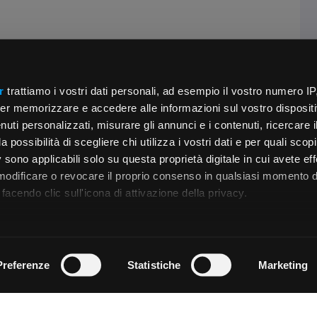
r
trattiamo i vostri dati personali, ad esempio il vostro numero IP
er memorizzare e accedere alle informazioni sul vostro dispositiv
uti personalizzati, misurare gli annunci e i contenuti, ricercare i
a possibilità di scegliere chi utilizza i vostri dati e per quali scop
 sono applicabili solo su questa proprietà digitale in cui avete eff
 modificare o revocare il proprio consenso in qualsiasi momento d
facendo clic sull'icona di attivazione della privacy.
remmo anche:
zioni sulla tua posizione geografica, con un'approssimazione di
Preferenze
Statistiche
Marketing
dispositivo, scansionandolo attivamente alla ricerca di caratteristi
 elaborati i tuoi dati personali e imposta le tue preferenze nell