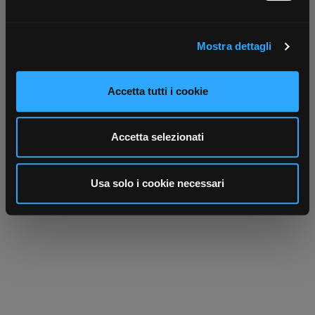
attivamente alla ricerca di caratteristiche specifiche
(impronte digitali).
Mostra dettagli
Approfondisci come vengono elaborati i tuoi dati personali
e imposta le tue preferenze nella
sezione dettagli
. Puoi
modificare o ritirare il tuo consenso in qualsiasi momento
Accetta tutti i cookie
Scrivici
Punti vendita
dalla Dichiarazione sui cookie.
Parla con il tuo customer care
Negozi di materiale elettrico vicino a
dedicato
te
Utilizziamo i cookie per personalizzare contenuti ed
Accetta selezionati
annunci, per fornire funzionalità dei social media e per
analizzare il nostro traffico. Condividiamo inoltre
informazioni sul modo in cui utilizza il nostro sito con i
Usa solo i cookie necessari
nostri partner che si occupano di analisi dei dati web,
pubblicità e social media, i quali potrebbero combinarle
con altre informazioni che ha fornito loro o che hanno
raccolto dal suo utilizzo dei loro servizi.