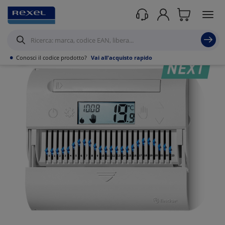
Prodotti /
Civile residenziale
/
Termoregolazione e Gestione Energia
/
Cronotermostati
/
•
Conosci il codice prodotto?
Vai all'acquisto rapido