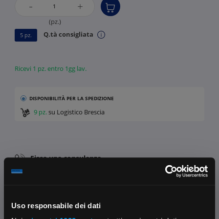
-
+
(pz.)
Q.tà consigliata
5 pz.
Ricevi 1 pz. entro 1gg lav.
DISPONIBILITÀ
PER LA SPEDIZIONE
9 pz.
su Logistico Brescia
Fissa una consulenza
Ti affiancheremo passo dopo passo
Contattaci
Parla con il customer care dedicato
Uso responsabile dei dati