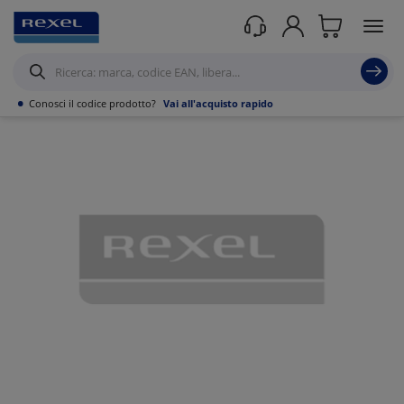
Prodotti /
Canalizzazioni
/
Canaline Passacavi Industriali in Metallo
/
Canale
forato in Lamiera
/
•
Conosci il codice prodotto?
Vai all'acquisto rapido