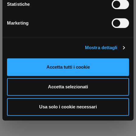
Scarica ora
raccogliere informazioni sulla tua posizione
Statistiche
geografica, con un'approssimazione di qualche
metro,
Marketing
Identificare il tuo dispositivo, scansionandolo
attivamente alla ricerca di caratteristiche specifiche
(impronte digitali).
Mostra dettagli
Approfondisci come vengono elaborati i tuoi dati personali
e imposta le tue preferenze nella
sezione dettagli
. Puoi
modificare o ritirare il tuo consenso in qualsiasi momento
Accetta tutti i cookie
dalla Dichiarazione sui cookie.
Utilizziamo i cookie per personalizzare contenuti ed
Accetta selezionati
annunci, per fornire funzionalità dei social media e per
analizzare il nostro traffico. Condividiamo inoltre
informazioni sul modo in cui utilizza il nostro sito con i
Usa solo i cookie necessari
nostri partner che si occupano di analisi dei dati web,
pubblicità e social media, i quali potrebbero combinarle
con altre informazioni che ha fornito loro o che hanno
raccolto dal suo utilizzo dei loro servizi.