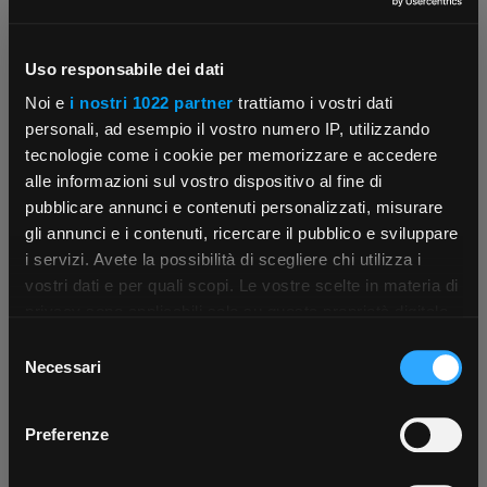
Uso responsabile dei dati
Contattaci
Fissa una consulenza
Noi e
i nostri 1022 partner
trattiamo i vostri dati
Parla con il customer care dedicato
Ti affiancheremo passo dopo passo
personali, ad esempio il vostro numero IP, utilizzando
tecnologie come i cookie per memorizzare e accedere
alle informazioni sul vostro dispositivo al fine di
pubblicare annunci e contenuti personalizzati, misurare
gli annunci e i contenuti, ricercare il pubblico e sviluppare
i servizi. Avete la possibilità di scegliere chi utilizza i
×
vostri dati e per quali scopi. Le vostre scelte in materia di
privacy sono applicabili solo su questa proprietà digitale
in cui avete effettuato le vostre scelte. È possibile
Scrivici
Punti vendita
Selezione
App Rexel Italia
modificare o revocare il proprio consenso in qualsiasi
Parla con il tuo customer care
Negozi di materiale elettrico vicino a
Necessari
del
dedicato
te
momento dalla Dichiarazione sui cookie o facendo clic
consenso
Scarica e installa la nostra app per accedere
a
sull'icona di attivazione della privacy.
Preferenze
tutti i servizi ovunque tu sia!
Con il tuo consenso, vorremmo anche: