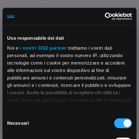
DISPONIBILITÀ
PER LA SPEDIZIONE
8 pz.
su Logistico Brescia
Uso responsabile dei dati
Noi e
i nostri 1022 partner
trattiamo i vostri dati
Fissa una consulenza
personali, ad esempio il vostro numero IP, utilizzando
Ti affiancheremo passo dopo passo
tecnologie come i cookie per memorizzare e accedere
alle informazioni sul vostro dispositivo al fine di
Contattaci
pubblicare annunci e contenuti personalizzati, misurare
Parla con il customer care dedicato
gli annunci e i contenuti, ricercare il pubblico e sviluppare
i servizi. Avete la possibilità di scegliere chi utilizza i
×
Condividi:
vostri dati e per quali scopi. Le vostre scelte in materia di
privacy sono applicabili solo su questa proprietà digitale
in cui avete effettuato le vostre scelte. È possibile
Selezione
App Rexel Italia
modificare o revocare il proprio consenso in qualsiasi
Necessari
del
momento dalla Dichiarazione sui cookie o facendo clic
consenso
Scarica e installa la nostra app per accedere
a
sull'icona di attivazione della privacy.