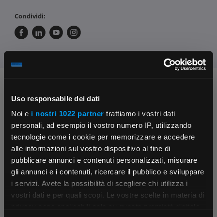
Condividi:
Chiedi ai nostri tecnici
Uso responsabile dei dati
Noi e
i nostri 1022 partner
trattiamo i vostri dati
personali, ad esempio il vostro numero IP, utilizzando
tecnologie come i cookie per memorizzare e accedere
alle informazioni sul vostro dispositivo al fine di
pubblicare annunci e contenuti personalizzati, misurare
gli annunci e i contenuti, ricercare il pubblico e sviluppare
Contattaci
Fissa una consulenza
i servizi. Avete la possibilità di scegliere chi utilizza i
Parla con il customer care dedicato
Ti affiancheremo passo dopo passo
×
vostri dati e per quali scopi. Le vostre scelte in materia di
privacy sono applicabili solo su questa proprietà digitale