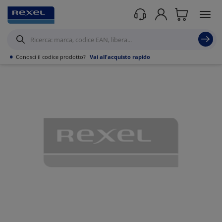
Prodotti /
Illuminazione
/
Accessoristica per l'illuminazione
/
Alimentatori per
Lampade Led
/
•
Conosci il codice prodotto?
Vai all'acquisto rapido