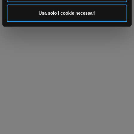
analizzare il nostro traffico. Condividiamo inoltre
informazioni sul modo in cui utilizza il nostro sito con i
Usa solo i cookie necessari
nostri partner che si occupano di analisi dei dati web,
pubblicità e social media, i quali potrebbero combinarle
con altre informazioni che ha fornito loro o che hanno
raccolto dal suo utilizzo dei loro servizi.