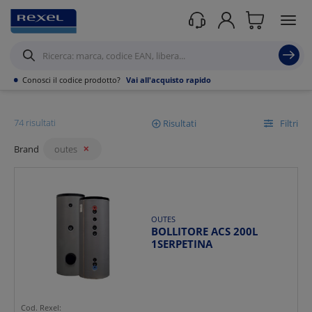
Rexel
/ Prodotti /
OUTES
•
Conosci il codice prodotto?
Vai all'acquisto rapido
HVAC
74 risultati
Risultati
Filtri
Brand
outes
Mostra
Ordina per
OUTES
BOLLITORE ACS 200L
1SERPETINA
Cod. Rexel: