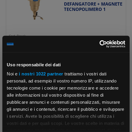
DEFANGATORE + MAGNETE
TECNOPOLIMERO 1
Cod. Rexel:
GIDEFMAG1CAL
Cod. Produttore:
900.526
Uso responsabile dei dati
Noi e
i nostri 1022 partner
trattiamo i vostri dati
personali, ad esempio il vostro numero IP, utilizzando
OUTES
DEFANGATORE + MAGNETE
tecnologie come i cookie per memorizzare e accedere
TECNOPOLIMERO 3/4
alle informazioni sul vostro dispositivo al fine di
pubblicare annunci e contenuti personalizzati, misurare
gli annunci e i contenuti, ricercare il pubblico e sviluppare
i servizi. Avete la possibilità di scegliere chi utilizza i
Cod. Rexel:
×
vostri dati e per quali scopi. Le vostre scelte in materia di
GIDEFMAG3/4CAL
Cod. Produttore:
privacy sono applicabili solo su questa proprietà digitale