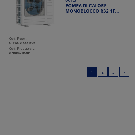
OUTES
POMPA DI CALORE
MONOBLOCCO R32 1F
06KW AUREO
Cod. Rexel:
GIPDCMB321F06
Cod. Produttore:
AHB06VR3HP
1
2
3
»