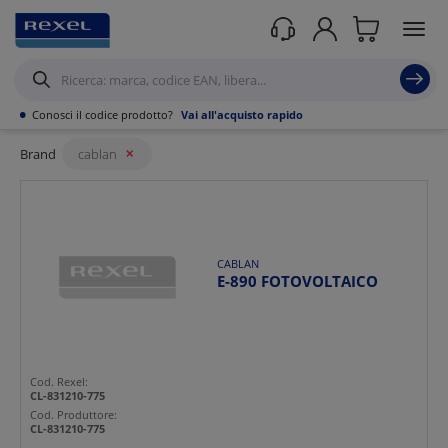
Rexel
/ Prodotti /
CABLAN
•
Conosci il codice prodotto?
Vai all'acquisto rapido
31 risultati
Risultati
Filtri
Brand
cablan
Mostra
Ordina per
CABLAN
E-890 FOTOVOLTAICO
Cod. Rexel:
CL-831210-775
Cod. Produttore:
CL-831210-775