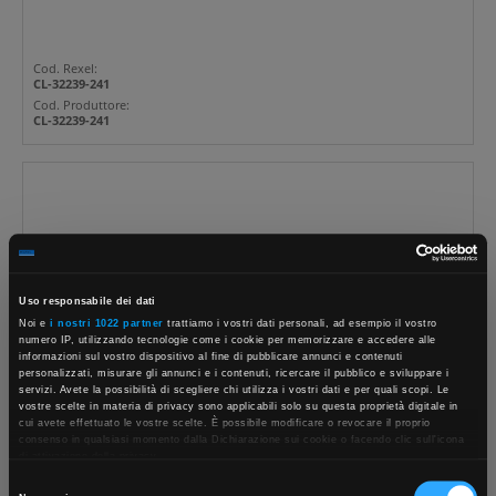
Cod. Rexel:
CL-32239-241
Cod. Produttore:
CL-32239-241
CABLAN
QUADRO UTA NEGOZIO 17
BENNET
Uso responsabile dei dati
Noi e
i nostri 1022 partner
trattiamo i vostri dati personali, ad esempio il vostro
numero IP, utilizzando tecnologie come i cookie per memorizzare e accedere alle
informazioni sul vostro dispositivo al fine di pubblicare annunci e contenuti
personalizzati, misurare gli annunci e i contenuti, ricercare il pubblico e sviluppare i
Cod. Rexel:
servizi. Avete la possibilità di scegliere chi utilizza i vostri dati e per quali scopi. Le
CL-32239-242
vostre scelte in materia di privacy sono applicabili solo su questa proprietà digitale in
×
Cod. Produttore:
cui avete effettuato le vostre scelte. È possibile modificare o revocare il proprio
CL-32239-242
consenso in qualsiasi momento dalla Dichiarazione sui cookie o facendo clic sull'icona
di attivazione della privacy.
Selezione
Con il tuo consenso, vorremmo anche: