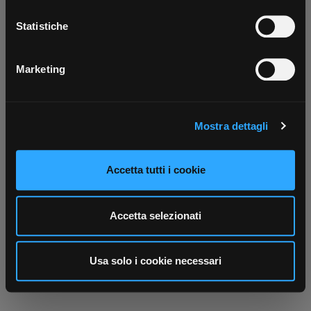
Con il tuo consenso, vorremmo anche:
Scarica ora
raccogliere informazioni sulla tua posizione
Statistiche
geografica, con un'approssimazione di qualche
metro,
Marketing
Identificare il tuo dispositivo, scansionandolo
attivamente alla ricerca di caratteristiche specifiche
(impronte digitali).
Mostra dettagli
Approfondisci come vengono elaborati i tuoi dati personali
e imposta le tue preferenze nella
sezione dettagli
. Puoi
modificare o ritirare il tuo consenso in qualsiasi momento
Accetta tutti i cookie
dalla Dichiarazione sui cookie.
Utilizziamo i cookie per personalizzare contenuti ed
Accetta selezionati
annunci, per fornire funzionalità dei social media e per
analizzare il nostro traffico. Condividiamo inoltre
informazioni sul modo in cui utilizza il nostro sito con i
Usa solo i cookie necessari
nostri partner che si occupano di analisi dei dati web,
pubblicità e social media, i quali potrebbero combinarle
con altre informazioni che ha fornito loro o che hanno