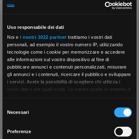
Uso responsabile dei dati
Noi e
i nostri 1022 partner
trattiamo i vostri dati
personali, ad esempio il vostro numero IP, utilizzando
tecnologie come i cookie per memorizzare e accedere
alle informazioni sul vostro dispositivo al fine di
pubblicare annunci e contenuti personalizzati, misurare
gli annunci e i contenuti, ricercare il pubblico e sviluppare
i servizi. Avete la possibilità di scegliere chi utilizza i
×
vostri dati e per quali scopi. Le vostre scelte in materia di
privacy sono applicabili solo su questa proprietà digitale
in cui avete effettuato le vostre scelte. È possibile
Selezione
modificare o revocare il proprio consenso in qualsiasi
App Rexel Italia
Necessari
del
momento dalla Dichiarazione sui cookie o facendo clic
consenso
sull'icona di attivazione della privacy.
Scarica e installa la nostra app per accedere
a
Preferenze
tutti i servizi ovunque tu sia!