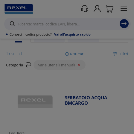
Rexel
/ Prodotti /
Utensili
/
Utensili Manuali
/
Varie Utensili manuali
•
Conosci il codice prodotto?
Vai all'acquisto rapido
PRODOTTI
PROMOZIONI
SCOPRI DI PIÙ
1 risultati
Risultati
Filtri
Categoria
varie utensili manuali
Mostra
Ordina per
SERBATOIO ACQUA
BMCARGO
Cod. Rexel: