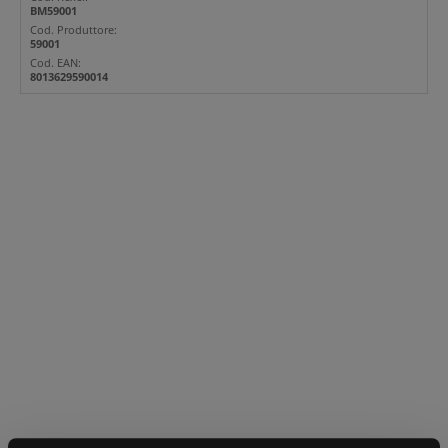
BM59001
Cod. Produttore:
59001
Cod. EAN:
8013629590014