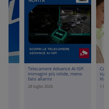
Telecamere Advance AI-ISP:
Casa connes
immagini più nitide, meno
supervisori
falsi allarmi
Vimar
28 luglio 2026
1 luglio 2026