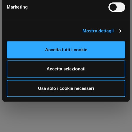
metro,
Marketing
Identificare il tuo dispositivo, scansionandolo
attivamente alla ricerca di caratteristiche specifiche
(impronte digitali).
Mostra dettagli
Approfondisci come vengono elaborati i tuoi dati personali
e imposta le tue preferenze nella
sezione dettagli
. Puoi
modificare o ritirare il tuo consenso in qualsiasi momento
Accetta tutti i cookie
dalla Dichiarazione sui cookie.
Scrivici
Punti vendita
Utilizziamo i cookie per personalizzare contenuti ed
Parla con il tuo customer care
Negozi di materiale elettrico vicino a
Accetta selezionati
dedicato
te
annunci, per fornire funzionalità dei social media e per
analizzare il nostro traffico. Condividiamo inoltre
informazioni sul modo in cui utilizza il nostro sito con i
Usa solo i cookie necessari
nostri partner che si occupano di analisi dei dati web,
pubblicità e social media, i quali potrebbero combinarle
con altre informazioni che ha fornito loro o che hanno
raccolto dal suo utilizzo dei loro servizi.