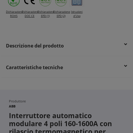
Dichiarazione
Dichiarazione
Dichiarazione
Dichiarazione
Istruzioni
ROHS
DOC CE
EPD (1)
EPD (2)
d'Uso
Descrizione del prodotto
Caratteristiche tecniche
Produttore
ABB
Interruttore automatico
modulare 4 poli 160-1600A con
rilascio termomagnetico per