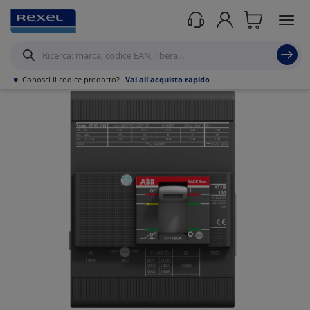
Prodotti /
Distribuzione elettrica
/
Protezione dell'energia
/
Interruttori
Magnetotermici scatolati < 400A
/
•
Conosci il codice prodotto?
Vai all'acquisto rapido