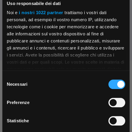
Uso responsabile dei dati
Contattaci
Noi e
i nostri 1022 partner
trattiamo i vostri dati
Parla con il customer care dedicato
personali, ad esempio il vostro numero IP, utilizzando
tecnologie come i cookie per memorizzare e accedere
Condividi:
alle informazioni sul vostro dispositivo al fine di
pubblicare annunci e contenuti personalizzati, misurare
gli annunci e i contenuti, ricercare il pubblico e sviluppare
i servizi. Avete la possibilità di scegliere chi utilizza i
×
vostri dati e per quali scopi. Le vostre scelte in materia di
privacy sono applicabili solo su questa proprietà digitale
Chiedi ai nostri tecnici
in cui avete effettuato le vostre scelte. È possibile
Selezione
App Rexel Italia
modificare o revocare il proprio consenso in qualsiasi
Necessari
del
momento dalla Dichiarazione sui cookie o facendo clic
consenso
Scarica e installa la nostra app per accedere
a
sull'icona di attivazione della privacy.
Preferenze
tutti i servizi ovunque tu sia!
Con il tuo consenso, vorremmo anche:
Scarica ora
raccogliere informazioni sulla tua posizione
Statistiche
Contattaci
Fissa una consulenza
geografica, con un'approssimazione di qualche
Parla con il customer care dedicato
Ti affiancheremo passo dopo passo