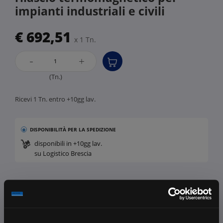
impianti industriali e civili
€ 692,51
x 1 Tn.
-
+
(Tn.)
Ricevi 1 Tn. entro +10gg lav.
DISPONIBILITÀ
PER LA SPEDIZIONE
disponibili in +10gg lav.
su Logistico Brescia
Fissa una consulenza
Ti affiancheremo passo dopo passo