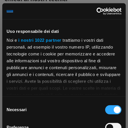
Uso responsabile dei dati
Noi e
i nostri 1022 partner
trattiamo i vostri dati
personali, ad esempio il vostro numero IP, utilizzando
Contattaci
Fissa una consulenza
tecnologie come i cookie per memorizzare e accedere
Parla con il customer care dedicato
Ti affiancheremo passo dopo passo
alle informazioni sul vostro dispositivo al fine di
pubblicare annunci e contenuti personalizzati, misurare
gli annunci e i contenuti, ricercare il pubblico e sviluppare
i servizi. Avete la possibilità di scegliere chi utilizza i
×
vostri dati e per quali scopi. Le vostre scelte in materia di
privacy sono applicabili solo su questa proprietà digitale
in cui avete effettuato le vostre scelte. È possibile
Selezione
App Rexel Italia
modificare o revocare il proprio consenso in qualsiasi
Necessari
del
momento dalla Dichiarazione sui cookie o facendo clic
Scrivici
Punti vendita
consenso
Parla con il tuo customer care
Negozi di materiale elettrico vicino a
Scarica e installa la nostra app per accedere
a
sull'icona di attivazione della privacy.
dedicato
te
Preferenze