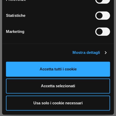
tutti i servizi ovunque tu sia!
Con il tuo consenso, vorremmo anche:
Scarica ora
raccogliere informazioni sulla tua posizione
Statistiche
geografica, con un'approssimazione di qualche
metro,
Marketing
Identificare il tuo dispositivo, scansionandolo
attivamente alla ricerca di caratteristiche specifiche
(impronte digitali).
Mostra dettagli
Approfondisci come vengono elaborati i tuoi dati personali
e imposta le tue preferenze nella
sezione dettagli
. Puoi
modificare o ritirare il tuo consenso in qualsiasi momento
Accetta tutti i cookie
dalla Dichiarazione sui cookie.
Utilizziamo i cookie per personalizzare contenuti ed
Accetta selezionati
annunci, per fornire funzionalità dei social media e per
analizzare il nostro traffico. Condividiamo inoltre
informazioni sul modo in cui utilizza il nostro sito con i
Usa solo i cookie necessari
nostri partner che si occupano di analisi dei dati web,
pubblicità e social media, i quali potrebbero combinarle