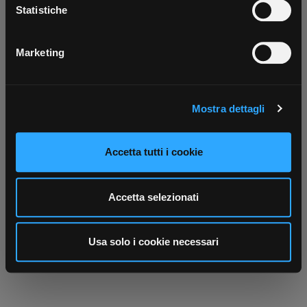
Scarica ora
raccogliere informazioni sulla tua posizione
Statistiche
geografica, con un'approssimazione di qualche
metro,
Marketing
Identificare il tuo dispositivo, scansionandolo
attivamente alla ricerca di caratteristiche specifiche
(impronte digitali).
Mostra dettagli
Approfondisci come vengono elaborati i tuoi dati personali
e imposta le tue preferenze nella
sezione dettagli
. Puoi
modificare o ritirare il tuo consenso in qualsiasi momento
Accetta tutti i cookie
dalla Dichiarazione sui cookie.
Utilizziamo i cookie per personalizzare contenuti ed
Accetta selezionati
annunci, per fornire funzionalità dei social media e per
analizzare il nostro traffico. Condividiamo inoltre
informazioni sul modo in cui utilizza il nostro sito con i
Usa solo i cookie necessari
nostri partner che si occupano di analisi dei dati web,
pubblicità e social media, i quali potrebbero combinarle
con altre informazioni che ha fornito loro o che hanno
raccolto dal suo utilizzo dei loro servizi.