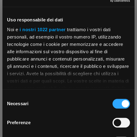
Uso responsabile dei dati
Contattaci
Fissa una consulenza
Noi e
i nostri 1022 partner
trattiamo i vostri dati
Parla con il customer care dedicato
Ti affiancheremo passo dopo passo
personali, ad esempio il vostro numero IP, utilizzando
tecnologie come i cookie per memorizzare e accedere
alle informazioni sul vostro dispositivo al fine di
pubblicare annunci e contenuti personalizzati, misurare
gli annunci e i contenuti, ricercare il pubblico e sviluppare
i servizi. Avete la possibilità di scegliere chi utilizza i
×
vostri dati e per quali scopi. Le vostre scelte in materia di
privacy sono applicabili solo su questa proprietà digitale
in cui avete effettuato le vostre scelte. È possibile
Scrivici
Punti vendita
Selezione
App Rexel Italia
modificare o revocare il proprio consenso in qualsiasi
Parla con il tuo customer care
Negozi di materiale elettrico vicino a
Necessari
del
dedicato
te
momento dalla Dichiarazione sui cookie o facendo clic
consenso
Scarica e installa la nostra app per accedere
a
sull'icona di attivazione della privacy.
Preferenze
tutti i servizi ovunque tu sia!
Con il tuo consenso, vorremmo anche: