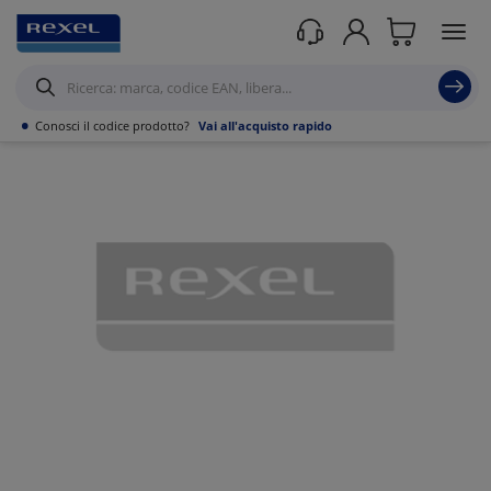
Prodotti /
Utensili
/
Strumenti di misura portatili
/
Multimetri
/
•
Conosci il codice prodotto?
Vai all'acquisto rapido