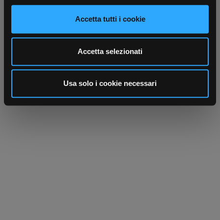
e imposta le tue preferenze nella
sezione dettagli
. Puoi
modificare o ritirare il tuo consenso in qualsiasi momento
Accetta tutti i cookie
dalla Dichiarazione sui cookie.
Utilizziamo i cookie per personalizzare contenuti ed
Accetta selezionati
annunci, per fornire funzionalità dei social media e per
analizzare il nostro traffico. Condividiamo inoltre
informazioni sul modo in cui utilizza il nostro sito con i
Usa solo i cookie necessari
nostri partner che si occupano di analisi dei dati web,
pubblicità e social media, i quali potrebbero combinarle
con altre informazioni che ha fornito loro o che hanno
raccolto dal suo utilizzo dei loro servizi.