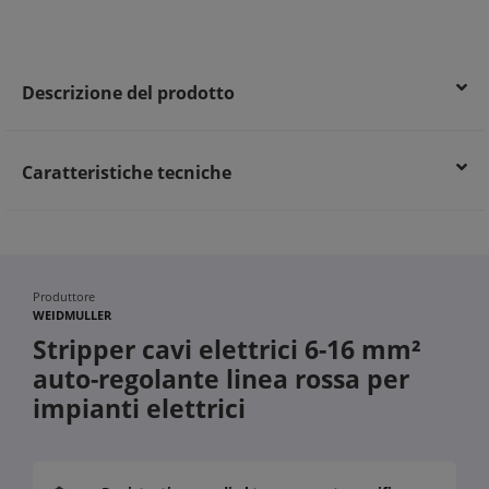
Riduzione degli sprechi energetici grazie a connessioni
ottimali
Affidabilità garantita da strumenti professionali
Descrizione del prodotto
Caratteristiche tecniche
Produttore
WEIDMULLER
Stripper cavi elettrici 6-16 mm²
auto-regolante linea rossa per
impianti elettrici