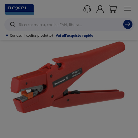
Prodotti /
Utensili
/
Utensili Manuali
/
Utensili Isolati per alta tensione
/
•
Conosci il codice prodotto?
Vai all'acquisto rapido