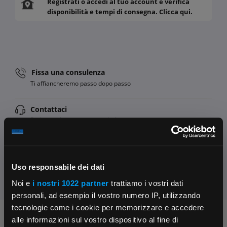
Registrati o accedi al tuo account e verifica
disponibilità e tempi di consegna. Clicca qui.
Fissa una consulenza
Ti affiancheremo passo dopo passo
Contattaci
Parla con il customer care dedicato
Condividi:
Uso responsabile dei dati
Noi e
i nostri 1022 partner
trattiamo i vostri dati
personali, ad esempio il vostro numero IP, utilizzando
tecnologie come i cookie per memorizzare e accedere
Chiedi ai nostri tecnici
alle informazioni sul vostro dispositivo al fine di