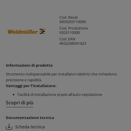
Cod. Rexel
WD9203110000
Cod. Produttore
9203110000
Cod. EAN
4032248541423
Informazioni di prodotto
Strumento indispensabile per installatori elettrici che richiedono
precisione e rapidità.
Vantaggi per l’installatore:
Facilità di installazione grazie all’auto-regolazione
automatica
Scopri di più
Risparmio di tempo con spellatura precisa e veloce
Design ergonomico e materiali resistenti per lunga durata
Documentazione tecnica
Vantaggi per il cliente finale:
Scheda tecnica
Maggiore efficienza degli impianti elettrici