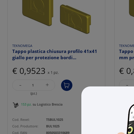
TEKNOMEGA
TEKNOM
Tappo plastica chiusura profilo 41x41
Tappo 
giallo per protezione bordi...
mm pro
€ 0,9523
€ 0
x 1 pz.
-
-
+
(pz.)
153 pz.
su Logistico Brescia
45 p
Cod. Rexel:
T5BUL1025
Cod. Rexe
Cod. Produttore:
BUL1025
Cod. Prod
Cod. EAN:
8050503310689
Cod. EAN