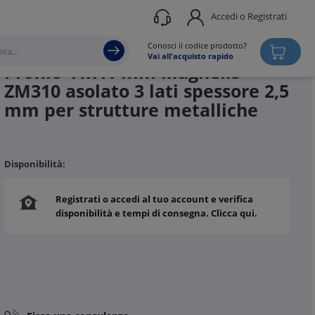
Accedi o Registrati
Produttore
TEKNOMEGA
Conosci il codice prodotto?
Vai all'acquisto rapido
Profilo 41x41 mm Magnelis
ZM310 asolato 3 lati spessore 2,5
mm per strutture metalliche
Disponibilità:
Registrati o accedi al tuo account e verifica
disponibilità e tempi di consegna. Clicca qui.