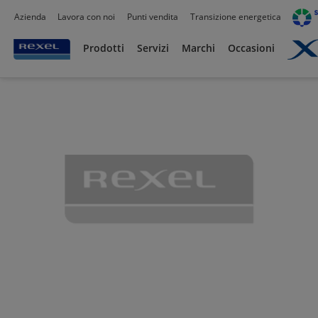
Azienda
Lavora con noi
Punti vendita
Transizione energetica
Prodotti /
Utensili
/
Fissaggio
/
Catenelle ed Accessori per Sospensione
/
Prodotti
Servizi
Marchi
Occasioni