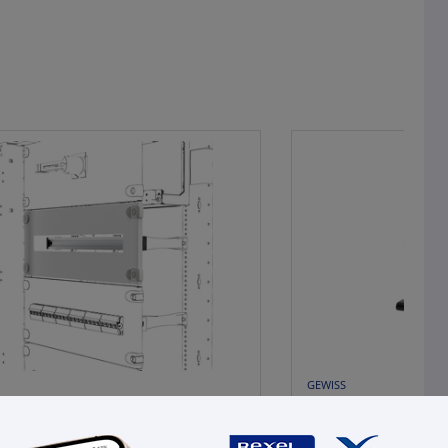
GEWISS
LLO FINISTRATO - CON GUIDA
Interruttore scat
 QDX - 24 MODULI - 600X200MM
1000 200-240VAC di