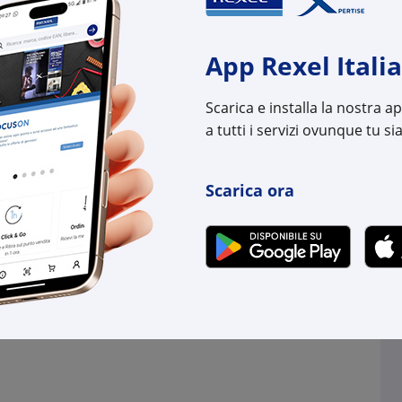
9,22
€ 87,11
x 1 pz.
x 1 pz.
-
+
+
App Rexel Italia
(pz.)
(pz.)
Scarica e installa la nostra 
onibili in +11gg lav.
disponibili in +11gg l
a tutti i servizi ovunque tu sia
ogistico Brescia
su Logistico Brescia
l:
GWGWD3302
Cod. Rexel:
GWG
Scarica ora
uttore:
GWD3302
Cod. Produttore:
GWD
:
8034035051746
Cod. EAN:
8034