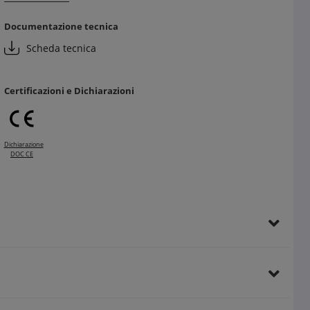
Vantaggi per il cliente finale:
Documentazione tecnica
Risparmio energetico grazie a componenti di alta qualità
Scheda tecnica
Estetica moderna e versatile con finitura bianco lucido
Affidabilità e sicurezza per ogni ambiente domestico
Certificazioni e Dichiarazioni
Dichiarazione
DOC CE