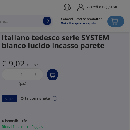
Accedi o Registrati
Produttore
GEWISS
Conosci il codice prodotto?
Vai all'acquisto rapido
Presa 2P+T 16A standard
italiano tedesco serie SYSTEM
bianco lucido incasso parete
€ 9,02
x 1 pz.
-
+
(pz.)
Q.tà consigliata
30 pz.
Disponibilità:
Ricevi 1 pz. entro 2gg lav.