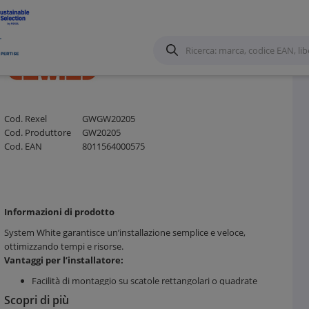
Cod. Rexel
GWGW20205
Cod. Produttore
GW20205
Cod. EAN
8011564000575
Informazioni di prodotto
System White garantisce un’installazione semplice e veloce,
ottimizzando tempi e risorse.
Vantaggi per l’installatore:
Facilità di montaggio su scatole rettangolari o quadrate
Compatibilità con una vasta gamma di dispositivi modulari
Scopri di più
Design modulare per rapide combinazioni e configurazioni