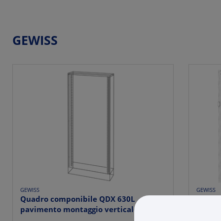
GEWISS
GEWISS
GEWISS
Quadro componibile QDX 630L
PANNE
pavimento montaggio verticale 630A
DIN -
IP...