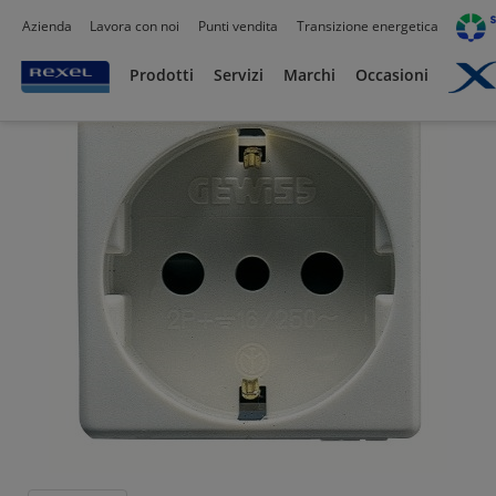
Azienda
Lavora con noi
Punti vendita
Transizione energetica
Prodotti /
Civile residenziale
/
Serie Civili
/
Gewiss
/
Prodotti
Servizi
Marchi
Occasioni