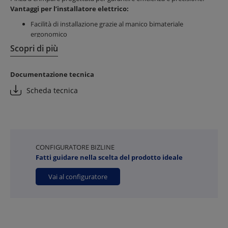
Vantaggi per l’installatore elettrico:
Facilità di installazione grazie al manico bimateriale
ergonomico
Risparmio di tempo con matrici colorate per
Scopri di più
posizionamento rapido del filo
Strumento robusto e durevole per un uso prolungato
Documentazione tecnica
Vantaggi per il cliente finale:
Scheda tecnica
Connessioni sicure e affidabili per una migliore efficienza
energetica
Riduzione dei rischi di malfunzionamenti elettrici
CONFIGURATORE BIZLINE
Fatti guidare nella scelta del prodotto ideale
Vai al configuratore