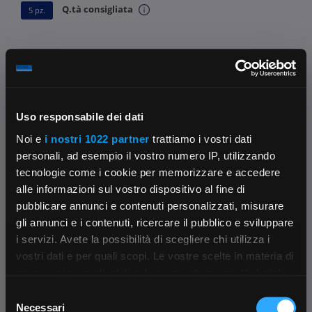
Q.tà consigliata
5 pz.
Ricevi 1 pz. entro 1gg lav.
DISPONIBILITÀ
PER LA SPEDIZIONE
Uso responsabile dei dati
7 pz.
su Logistico Brescia
Noi e
i nostri 1022 partner
trattiamo i vostri dati
personali, ad esempio il vostro numero IP, utilizzando
tecnologie come i cookie per memorizzare e accedere
Fissa una consulenza
alle informazioni sul vostro dispositivo al fine di
Ti affiancheremo passo dopo passo
pubblicare annunci e contenuti personalizzati, misurare
gli annunci e i contenuti, ricercare il pubblico e sviluppare
Contattaci
i servizi. Avete la possibilità di scegliere chi utilizza i
Parla con il customer care dedicato
×
vostri dati e per quali scopi. Le vostre scelte in materia di
privacy sono applicabili solo su questa proprietà digitale
Condividi:
in cui avete effettuato le vostre scelte. È possibile
Selezione
App Rexel Italia
modificare o revocare il proprio consenso in qualsiasi
Necessari
del