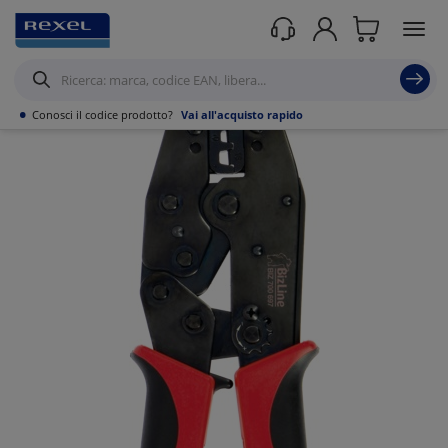
Prodotti /
Utensili
/
Utensili Manuali
/
Utensili Isolati
/
•
Conosci il codice prodotto?
Vai all'acquisto rapido