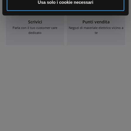
informazioni sul modo in cui utilizza il nostro sito con i
Usa solo i cookie necessari
nostri partner che si occupano di analisi dei dati web,
pubblicità e social media, i quali potrebbero combinarle
Scrivici
Punti vendita
con altre informazioni che ha fornito loro o che hanno
Parla con il tuo customer care
Negozi di materiale elettrico vicino a
raccolto dal suo utilizzo dei loro servizi.
dedicato
te