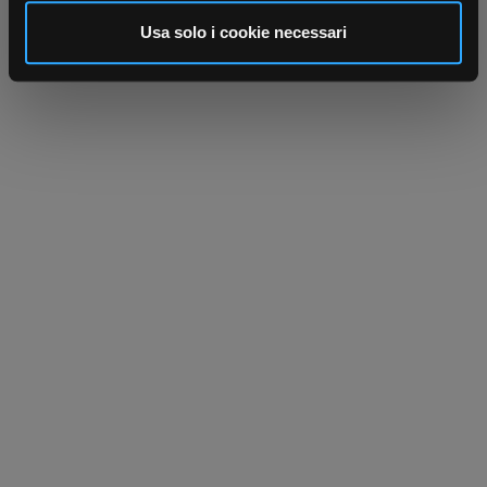
analizzare il nostro traffico. Condividiamo inoltre
informazioni sul modo in cui utilizza il nostro sito con i
Usa solo i cookie necessari
nostri partner che si occupano di analisi dei dati web,
pubblicità e social media, i quali potrebbero combinarle
con altre informazioni che ha fornito loro o che hanno
raccolto dal suo utilizzo dei loro servizi.