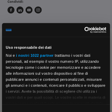
Condividi:
Chiedi ai nostri tecnici
Uso responsabile dei dati
Noi e
i nostri 1022 partner
trattiamo i vostri dati
personali, ad esempio il vostro numero IP, utilizzando
tecnologie come i cookie per memorizzare e accedere
alle informazioni sul vostro dispositivo al fine di
pubblicare annunci e contenuti personalizzati, misurare
Contattaci
Fissa una consulenza
gli annunci e i contenuti, ricercare il pubblico e sviluppare
Parla con il customer care dedicato
Ti affiancheremo passo dopo passo
i servizi. Avete la possibilità di scegliere chi utilizza i
×
vostri dati e per quali scopi. Le vostre scelte in materia di
privacy sono applicabili solo su questa proprietà digitale
in cui avete effettuato le vostre scelte. È possibile
Selezione