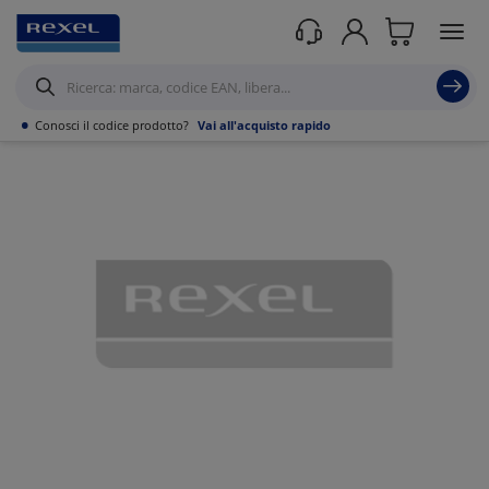
Prodotti /
Illuminazione
/
Accessoristica per l'illuminazione
/
Alimentatori per
Lampade Led
/
•
Conosci il codice prodotto?
Vai all'acquisto rapido