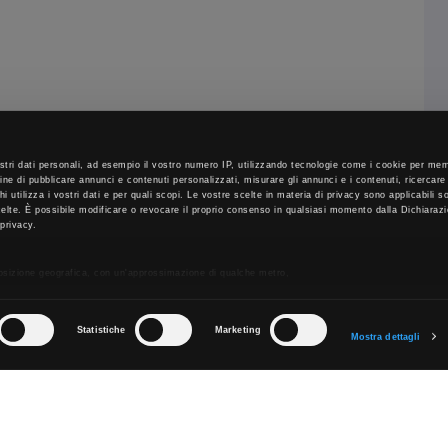
stri dati personali, ad esempio il vostro numero IP, utilizzando tecnologie come i cookie per m
fine di pubblicare annunci e contenuti personalizzati, misurare gli annunci e i contenuti, ricercare
 chi utilizza i vostri dati e per quali scopi. Le vostre scelte in materia di privacy sono applicabili 
scelte. È possibile modificare o revocare il proprio consenso in qualsiasi momento dalla Dichiaraz
 privacy.
posizione geografica, con un'approssimazione di qualche metro,
sionandolo attivamente alla ricerca di caratteristiche specifiche (impronte digitali).
i dati personali e imposta le tue preferenze nella
sezione dettagli
. Puoi modificare o ritirare il
 cookie.
Statistiche
Marketing
Mostra dettagli
tenuti ed annunci, per fornire funzionalità dei social media e per analizzare il nostro traffico. Co
tro sito con i nostri partner che si occupano di analisi dei dati web, pubblicità e social media, i q
rnito loro o che hanno raccolto dal suo utilizzo dei loro servizi.