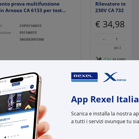
ento prova multifunzione
Rilevatore tension
n Arnoux CA 6133 per test
230V CA 732 Chauvi
€ 34,98
x 1 pz.
l:
CHP01146013
uttore:
P01146013
-
+
:
3663653001588
(pz.)
5 pz.
su Logistico Bres
Cod. Rexel:
CHP0
Cod. Produttore:
P011
Cod. EAN:
3760
App Rexel Italia
Scarica e installa la nostra 
a tutti i servizi ovunque tu sia