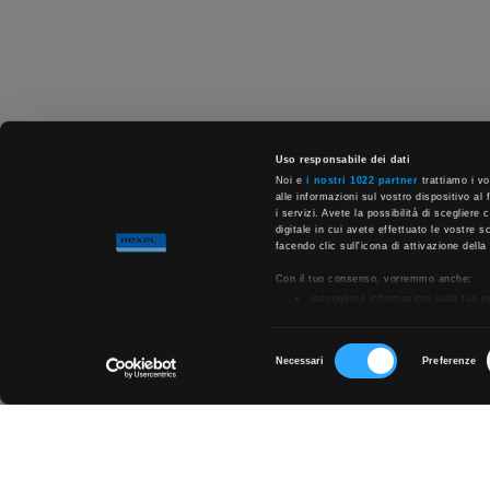
Uso responsabile dei dati
Noi e
i nostri 1022 partner
trattiamo i vo
alle informazioni sul vostro dispositivo al 
i servizi. Avete la possibilità di scegliere
digitale in cui avete effettuato le vostre 
facendo clic sull'icona di attivazione della
Con il tuo consenso, vorremmo anche:
raccogliere informazioni sulla tua 
Identificare il tuo dispositivo, scan
Approfondisci come vengono elaborati i tuo
qualsiasi momento dalla Dichiarazione sui
Selezione
Necessari
Preferenze
Chiedi ai nostri tecnici
del
Utilizziamo i cookie per personalizzare con
informazioni sul modo in cui utilizza il nos
consenso
combinarle con altre informazioni che ha fo