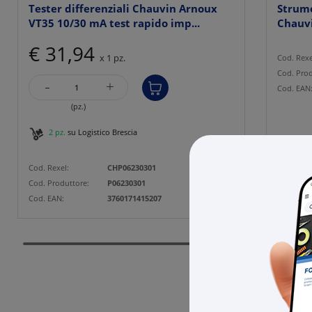
Tester differenziali Chauvin Arnoux
Strum
VT35 10/30 mA test rapido imp...
Chauvi
imp...
€ 31,94
x 1 pz.
Cod. Rexe
Cod. Prod
-
+
Cod. EAN
(pz.)
2 pz.
su Logistico Brescia
Cod. Rexel:
CHP06230301
Cod. Produttore:
P06230301
Cod. EAN:
3760171415207