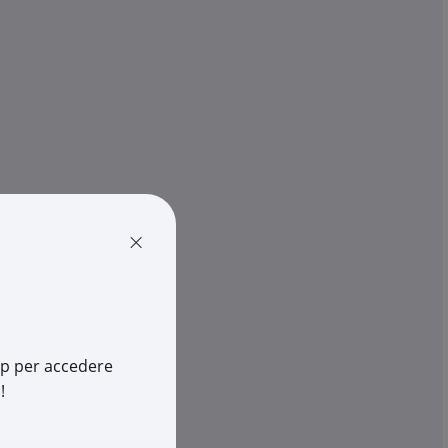
e AC senza contatto
Puntali magnetici 4 mm 90° 4A
n Arnoux ...
600V CAT III 1000V per misur...
€ 55,23
x 1 pz.
-
+
(pz.)
cia
1 pz.
su Logistico Brescia
×
1191745Z
Cod. Rexel:
CHP01103058Z
91745Z
Cod. Produttore:
P01103058Z
171414019
Cod. EAN:
3760171417379
app per accedere
!