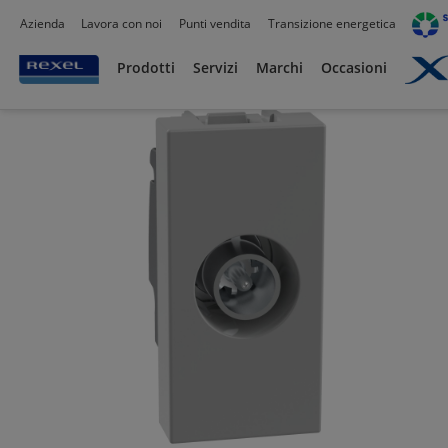
Azienda
Lavora con noi
Punti vendita
Transizione energetica
Prodotti /
Civile residenziale
/
Serie Civili
/
Bticino
/
Bticino Matix
/
Prodotti
Servizi
Marchi
Occasioni