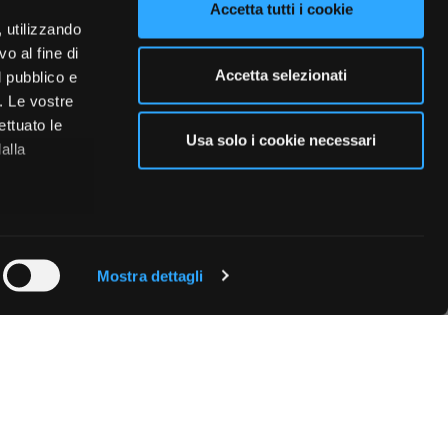
Accetta tutti i cookie
, utilizzando
o al fine di
Accetta selezionati
l pubblico e
i. Le vostre
ettuato le
Usa solo i cookie necessari
alla
 qualche
Mostra dettagli
che specifiche
a
sezione
e sui cookie.
cial media e
nostro sito