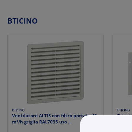
BTICINO
BTICINO
BTICINO
Ventilatore ALTIS con filtro portata 40
Tasca
m³/h griglia RAL7035 uso ...
plasti