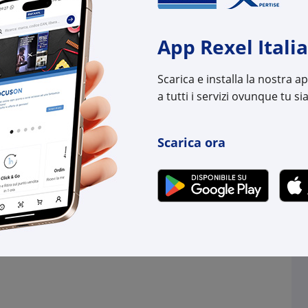
,54
€ 77,63
x 1 pz.
x 1 pz.
-
+
+
App Rexel Italia
(pz.)
(pz.)
Scarica e installa la nostra 
.
su Logistico Brescia
disponibili in +11gg l
a tutti i servizi ovunque tu sia
su Logistico Brescia
l:
LE036580
Cod. Rexel:
LE03
uttore:
036580
Scarica ora
Cod. Produttore:
0369
:
3245060365806
Cod. EAN:
3414