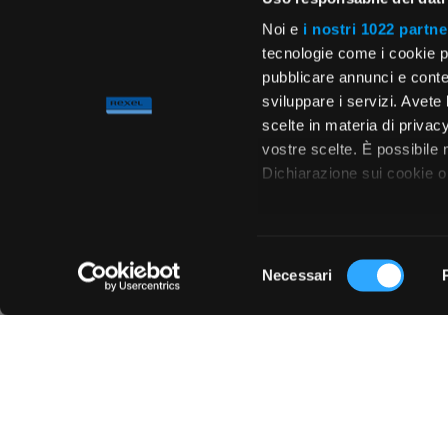
Noi e
i nostri 1022 partne
tecnologie come i cookie p
pubblicare annunci e conten
sviluppare i servizi. Avete l
scelte in materia di privacy
vostre scelte. È possibile
Dichiarazione sui cookie o 
Con il tuo consenso, vor
raccogliere informa
Selezione
metro,
Necessari
del
Chiedi ai nostri tecnici
Identificare il tuo 
consenso
(impronte digitali).
Approfondisci come vengono
dettagli
. Puoi modificare o
Utilizziamo i cookie per pe
per analizzare il nostro tra