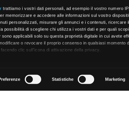
r
trattiamo i vostri dati personali, ad esempio il vostro numero IP
er memorizzare e accedere alle informazioni sul vostro dispositiv
uti personalizzati, misurare gli annunci e i contenuti, ricercare i
a possibilità di scegliere chi utilizza i vostri dati e per quali scop
 sono applicabili solo su questa proprietà digitale in cui avete eff
 modificare o revocare il proprio consenso in qualsiasi momento d
facendo clic sull'icona di attivazione della privacy.
remmo anche:
zioni sulla tua posizione geografica, con un'approssimazione di
Preferenze
Statistiche
Marketing
dispositivo, scansionandolo attivamente alla ricerca di caratteristi
 elaborati i tuoi dati personali e imposta le tue preferenze nell
 ritirare il tuo consenso in qualsiasi momento dalla Dichiarazion
rsonalizzare contenuti ed annunci, per fornire funzionalità dei so
ffico. Condividiamo inoltre informazioni sul modo in cui utilizza il 