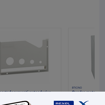
BTICINO
 portadocumenti autoadesiva
Quadro metallico I
ca 310x200 mm per schemi e...
piastra fissaggio 3