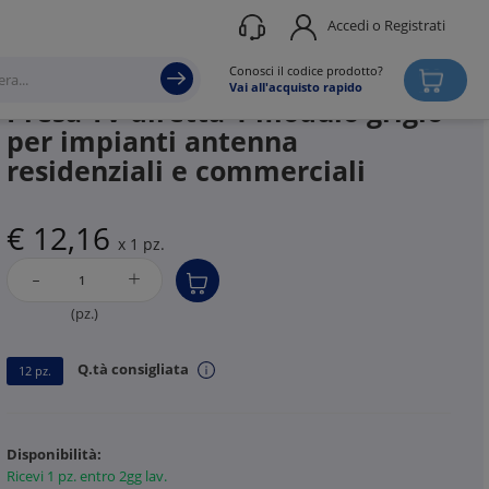
Accedi o Registrati
Produttore
BTICINO
Conosci il codice prodotto?
Vai all'acquisto rapido
Presa TV diretta 1 modulo grigio
per impianti antenna
residenziali e commerciali
€ 12,16
x 1 pz.
-
+
(pz.)
Q.tà consigliata
12 pz.
Disponibilità:
Ricevi 1 pz. entro 2gg lav.