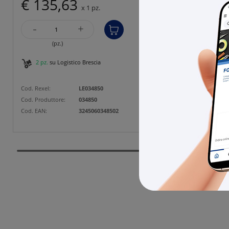
€ 135,63
€ 8
x 1 pz.
-
-
+
(pz.)
2 pz.
su Logistico Brescia
1 pz
Cod. Rexel:
LE034850
Cod. Rexe
Cod. Produttore:
034850
Cod. Prod
Cod. EAN:
3245060348502
Cod. EAN