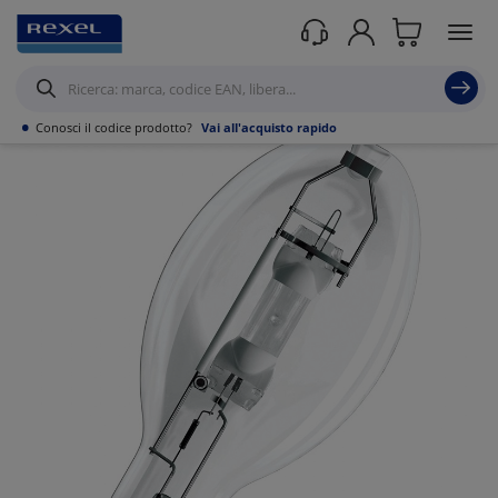
Prodotti /
Illuminazione
/
Sorgenti luminose e strisce led
/
Lampade a scarica
/
•
Conosci il codice prodotto?
Vai all'acquisto rapido