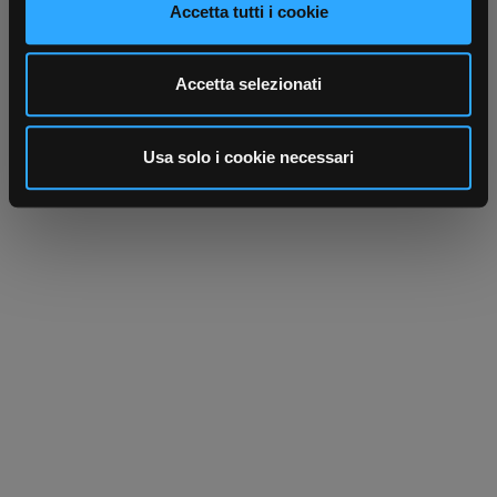
Accetta tutti i cookie
dalla Dichiarazione sui cookie.
Utilizziamo i cookie per personalizzare contenuti ed
Accetta selezionati
annunci, per fornire funzionalità dei social media e per
analizzare il nostro traffico. Condividiamo inoltre
informazioni sul modo in cui utilizza il nostro sito con i
Usa solo i cookie necessari
nostri partner che si occupano di analisi dei dati web,
pubblicità e social media, i quali potrebbero combinarle
con altre informazioni che ha fornito loro o che hanno
raccolto dal suo utilizzo dei loro servizi.