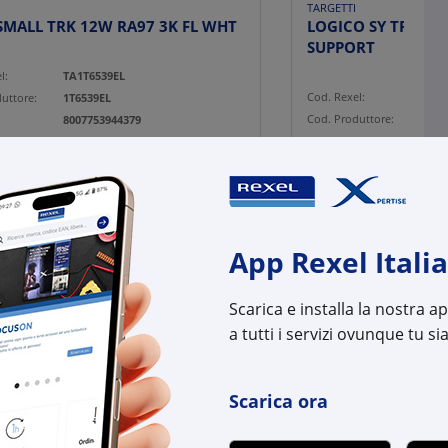
TARGETTI
SMALL TRK 12W RA97 3K FL WHT
LOGICO SY TRIM 
SUPPORT
l:
TA1T6539EL
Cod. Rexel:
TA1T
uttore:
1T6539EL
Cod. Produttore:
1T59
:
8007753944379
Cod. EAN:
8007
App Rexel Italia
Scarica e installa la nostra 
a tutti i servizi ovunque tu sia
Scarica ora