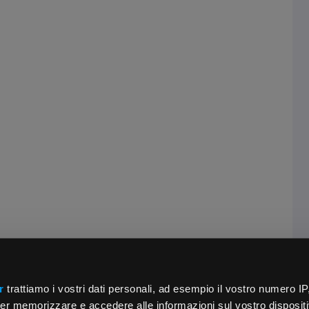
r
trattiamo i vostri dati personali, ad esempio il vostro numero IP
er memorizzare e accedere alle informazioni sul vostro dispositiv