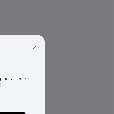
TARGETTI
MEDIUM LONGI
E.PLUS T JOINT INTERNAL POLES
Cod. Rexel:
TA9016/W
5916
Cod. Produttore:
9016/W
16
Cod. EAN:
8007753454373
753613749
×
app per accedere
!