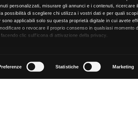
uti personalizzati, misurare gli annunci e i contenuti, ricercare i
a possibilità di scegliere chi utilizza i vostri dati e per quali scop
 sono applicabili solo su questa proprietà digitale in cui avete eff
 modificare o revocare il proprio consenso in qualsiasi momento d
facendo clic sull'icona di attivazione della privacy.
remmo anche:
zioni sulla tua posizione geografica, con un'approssimazione di
Preferenze
Statistiche
Marketing
dispositivo, scansionandolo attivamente alla ricerca di caratteristi
 elaborati i tuoi dati personali e imposta le tue preferenze nell
 ritirare il tuo consenso in qualsiasi momento dalla Dichiarazion
rsonalizzare contenuti ed annunci, per fornire funzionalità dei so
ffico. Condividiamo inoltre informazioni sul modo in cui utilizza il 
 occupano di analisi dei dati web, pubblicità e social media, i qual
azioni che ha fornito loro o che hanno raccolto dal suo utilizzo d