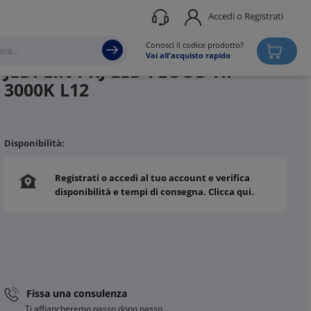
Accedi o Registrati
Produttore
TARGETTI
Conosci il codice prodotto?
Vai all'acquisto rapido
JEDI LIN PRJ LED FLOOD HP
3000K L12
Disponibilità:
Registrati o accedi al tuo account e verifica
disponibilità e tempi di consegna. Clicca qui.
Fissa una consulenza
Ti affiancheremo passo dopo passo