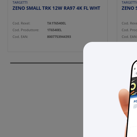
TARGETTI
TARGETTI
ZENO SMALL TRK 12W RA97 4K FL WHT
ZENO 
Cod. Rexel:
TA1T6540EL
Cod. Rexe
Cod. Produttore:
1T6540EL
Cod. Prod
Cod. EAN:
8007753944393
Cod. EAN