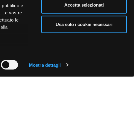
Accetta selezionati
l pubblico e
i. Le vostre
ettuato le
Usa solo i cookie necessari
alla
 qualche
Mostra dettagli
che specifiche
a
sezione
e sui cookie.
cial media e
nostro sito
i potrebbero
ei loro