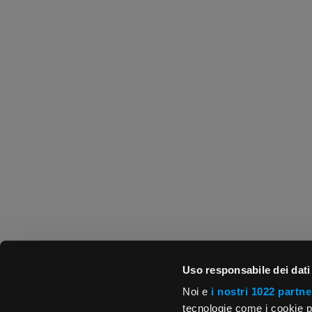
Uso responsabile dei dati
Noi e
i nostri 1022 partne
tecnologie come i cookie p