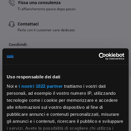
Fissa una consulenza
Ti affiancheremo passo dopo passo
Contattaci
Parla con il customer care dedicato
Condividi:
Uso responsabile dei dati
Noi e
i nostri 1022 partner
trattiamo i vostri dati
Chiedi ai nostri tecnici
personali, ad esempio il vostro numero IP, utilizzando
tecnologie come i cookie per memorizzare e accedere
alle informazioni sul vostro dispositivo al fine di
pubblicare annunci e contenuti personalizzati, misurare
gli annunci e i contenuti, ricercare il pubblico e sviluppare
i servizi. Avete la possibilità di scegliere chi utilizza i