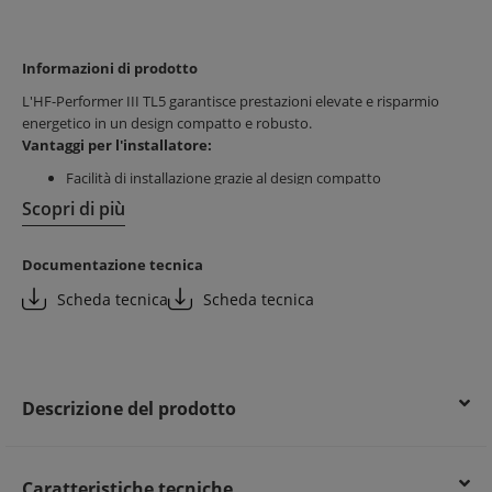
Informazioni di prodotto
L'HF-Performer III TL5 garantisce prestazioni elevate e risparmio
energetico in un design compatto e robusto.
Vantaggi per l'installatore:
Facilità di installazione grazie al design compatto
Risparmio di tempo durante il montaggio
Scopri di più
Conformità agli standard internazionali per sicurezza e
prestazioni
Documentazione tecnica
Vantaggi per il cliente finale:
Scheda tecnica
Scheda tecnica
Elevata efficienza energetica (CELMA EEI A2 BAT)
Compatibilità con lampade fluorescenti TL5 e TL5 Eco
Funzionamento sostenibile e affidabile
Descrizione del prodotto
Caratteristiche tecniche