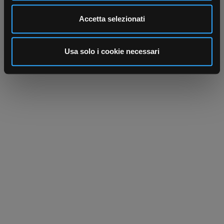
Utilizziamo i cookie per personalizzare contenuti ed
Accetta selezionati
annunci, per fornire funzionalità dei social media e per
analizzare il nostro traffico. Condividiamo inoltre
informazioni sul modo in cui utilizza il nostro sito con i
Usa solo i cookie necessari
nostri partner che si occupano di analisi dei dati web,
pubblicità e social media, i quali potrebbero combinarle
con altre informazioni che ha fornito loro o che hanno
raccolto dal suo utilizzo dei loro servizi.