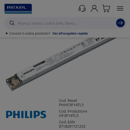
Prodotti /
Illuminazione
/
Accessoristica per l'illuminazione
/
Accessori per
lampade fluorescenti
/
•
Conosci il codice prodotto?
Vai all'acquisto rapido
Cod. Rexel
PHHF3P14TL5
Cod. Produttore
HF3P14TL5
Cod. EAN
8718291721253