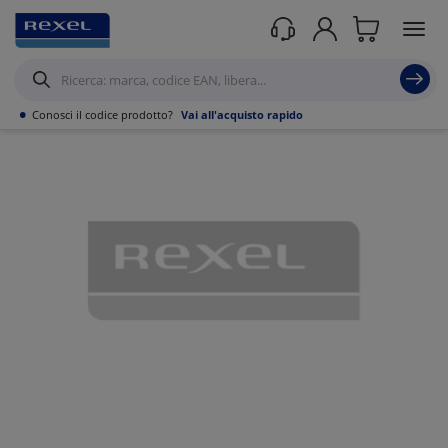
Prodotti /
Illuminazione
/
Illuminazione per interni
/
Lampadari
/
•
Conosci il codice prodotto?
Vai all'acquisto rapido