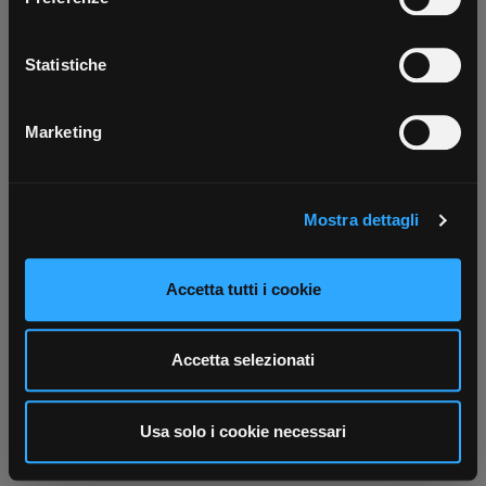
tutti i servizi ovunque tu sia!
Con il tuo consenso, vorremmo anche:
Scarica ora
raccogliere informazioni sulla tua posizione
Statistiche
geografica, con un'approssimazione di qualche
metro,
Marketing
Identificare il tuo dispositivo, scansionandolo
attivamente alla ricerca di caratteristiche specifiche
(impronte digitali).
Mostra dettagli
Approfondisci come vengono elaborati i tuoi dati personali
e imposta le tue preferenze nella
sezione dettagli
. Puoi
modificare o ritirare il tuo consenso in qualsiasi momento
Accetta tutti i cookie
dalla Dichiarazione sui cookie.
Utilizziamo i cookie per personalizzare contenuti ed
Accetta selezionati
annunci, per fornire funzionalità dei social media e per
analizzare il nostro traffico. Condividiamo inoltre
informazioni sul modo in cui utilizza il nostro sito con i
Usa solo i cookie necessari
nostri partner che si occupano di analisi dei dati web,
pubblicità e social media, i quali potrebbero combinarle