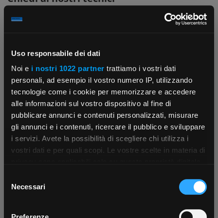
Uso responsabile dei dati
Noi e
i nostri 1022 partner
trattiamo i vostri dati
personali, ad esempio il vostro numero IP, utilizzando
Contattaci
Fissa una consulenza
tecnologie come i cookie per memorizzare e accedere
Parla con il customer care dedicato
Ti affiancheremo passo dopo passo
alle informazioni sul vostro dispositivo al fine di
pubblicare annunci e contenuti personalizzati, misurare
gli annunci e i contenuti, ricercare il pubblico e sviluppare
i servizi. Avete la possibilità di scegliere chi utilizza i
×
vostri dati e per quali scopi. Le vostre scelte in materia di
privacy sono applicabili solo su questa proprietà digitale
in cui avete effettuato le vostre scelte. È possibile
Selezione
App Rexel Italia
modificare o revocare il proprio consenso in qualsiasi
Necessari
del
momento dalla Dichiarazione sui cookie o facendo clic
Scrivici
Punti vendita
consenso
Parla con il tuo customer care
Negozi di materiale elettrico vicino a
Scarica e installa la nostra app per accedere
a
sull'icona di attivazione della privacy.
dedicato
te
Preferenze