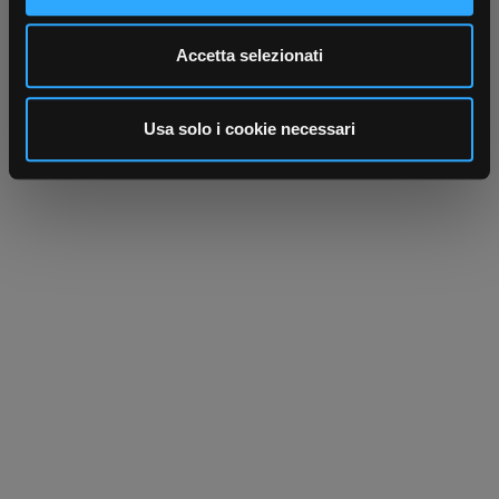
Utilizziamo i cookie per personalizzare contenuti ed
Accetta selezionati
annunci, per fornire funzionalità dei social media e per
analizzare il nostro traffico. Condividiamo inoltre
informazioni sul modo in cui utilizza il nostro sito con i
Usa solo i cookie necessari
nostri partner che si occupano di analisi dei dati web,
pubblicità e social media, i quali potrebbero combinarle
con altre informazioni che ha fornito loro o che hanno
raccolto dal suo utilizzo dei loro servizi.