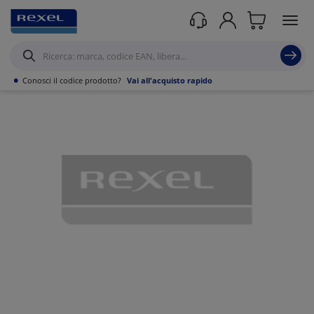
Prodotti /
Illuminazione
/
Illuminazione per interni
/
Apparecchi da incasso
/
•
Conosci il codice prodotto?
Vai all'acquisto rapido