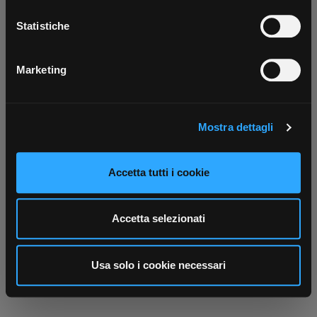
Con il tuo consenso, vorremmo anche:
Scarica ora
raccogliere informazioni sulla tua posizione
Statistiche
geografica, con un'approssimazione di qualche
metro,
Marketing
Identificare il tuo dispositivo, scansionandolo
attivamente alla ricerca di caratteristiche specifiche
(impronte digitali).
Mostra dettagli
Approfondisci come vengono elaborati i tuoi dati personali
e imposta le tue preferenze nella
sezione dettagli
. Puoi
modificare o ritirare il tuo consenso in qualsiasi momento
Accetta tutti i cookie
dalla Dichiarazione sui cookie.
Utilizziamo i cookie per personalizzare contenuti ed
Accetta selezionati
annunci, per fornire funzionalità dei social media e per
analizzare il nostro traffico. Condividiamo inoltre
informazioni sul modo in cui utilizza il nostro sito con i
Usa solo i cookie necessari
nostri partner che si occupano di analisi dei dati web,
pubblicità e social media, i quali potrebbero combinarle
con altre informazioni che ha fornito loro o che hanno