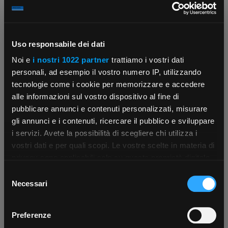
Uso responsabile dei dati
Noi e
i nostri 1022 partner
trattiamo i vostri dati
Contattaci
Fissa una consulenza
personali, ad esempio il vostro numero IP, utilizzando
Parla con il customer care dedicato
Ti affiancheremo passo dopo passo
tecnologie come i cookie per memorizzare e accedere
alle informazioni sul vostro dispositivo al fine di
pubblicare annunci e contenuti personalizzati, misurare
gli annunci e i contenuti, ricercare il pubblico e sviluppare
i servizi. Avete la possibilità di scegliere chi utilizza i
×
vostri dati e per quali scopi. Le vostre scelte in materia di
privacy sono applicabili solo su questa proprietà digitale
in cui avete effettuato le vostre scelte. È possibile
Selezione
App Rexel Italia
modificare o revocare il proprio consenso in qualsiasi
Scrivici
Punti vendita
Necessari
del
Parla con il tuo customer care
Negozi di materiale elettrico vicino a
momento dalla Dichiarazione sui cookie o facendo clic
consenso
dedicato
te
Scarica e installa la nostra app per accedere
a
sull'icona di attivazione della privacy.
Preferenze
tutti i servizi ovunque tu sia!