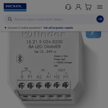
Prodotti /
Datacom
/
Soluzioni domotiche & Building automation
/
Domotica e
prodotti connessi rete
/
•
Conosci il codice prodotto?
Vai all'acquisto rapido