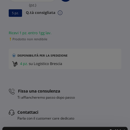
(pz.)
Q.tà consigliata
5 pz.
Ricevi 1 pz. entro 1gg lav.
Prodotto non rendibile
DISPONIBILITÀ
PER LA SPEDIZIONE
4 pz.
su Logistico Brescia
Fissa una consulenza
Ti affiancheremo passo dopo passo
Contattaci
Parla con il customer care dedicato