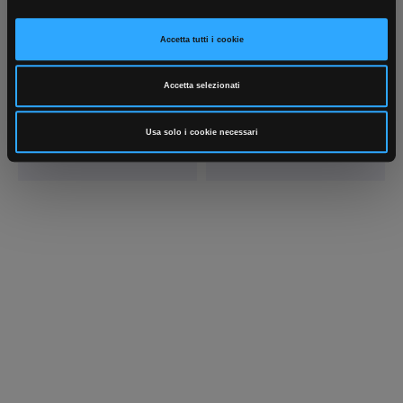
Accetta tutti i cookie
Accetta selezionati
Scrivici
Punti vendita
Parla con il tuo customer care
Negozi di materiale elettrico vicino a
Usa solo i cookie necessari
dedicato
te