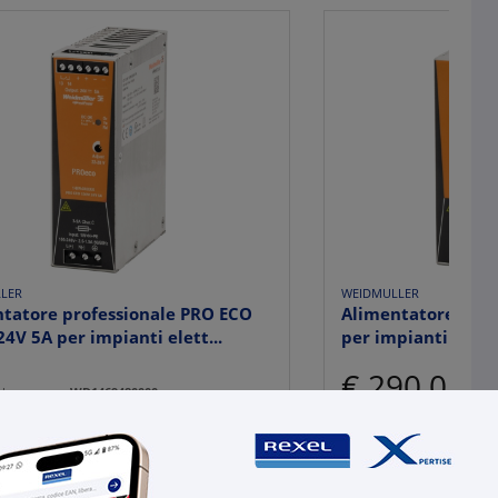
LER
WEIDMULLER
tatore professionale PRO ECO
Alimentatore PRO
4V 5A per impianti elett...
per impianti elettr
€ 290,08
x 1 
l:
WD1469480000
uttore:
1469480000
-
+
:
4050118275476
(pz.)