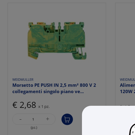
WEIDMULLER
WEIDMUL
Morsetto PE PUSH IN 2,5 mm² 800 V 2
Alimen
collegamenti singolo piano ve...
120W 2
€ 2,68
x 1 pz.
Cod. Rexe
Cod. Prod
-
+
Cod. EAN
(pz.)