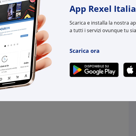
63 pz.
su Logistico Br
App Rexel Italia
Cod. Rexel:
WD14
Scarica e installa la nostra 
Cod. Produttore:
1469
a tutti i servizi ovunque tu sia
Cod. EAN:
4050
Scarica ora