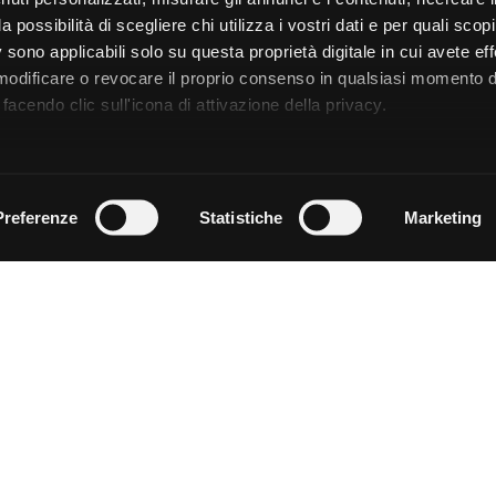
a possibilità di scegliere chi utilizza i vostri dati e per quali scop
 sono applicabili solo su questa proprietà digitale in cui avete eff
 modificare o revocare il proprio consenso in qualsiasi momento d
facendo clic sull'icona di attivazione della privacy.
remmo anche:
zioni sulla tua posizione geografica, con un'approssimazione di
Preferenze
Statistiche
Marketing
dispositivo, scansionandolo attivamente alla ricerca di caratteristi
 elaborati i tuoi dati personali e imposta le tue preferenze nell
 ritirare il tuo consenso in qualsiasi momento dalla Dichiarazion
rsonalizzare contenuti ed annunci, per fornire funzionalità dei so
ffico. Condividiamo inoltre informazioni sul modo in cui utilizza il 
 occupano di analisi dei dati web, pubblicità e social media, i qual
azioni che ha fornito loro o che hanno raccolto dal suo utilizzo d