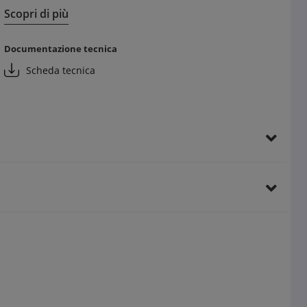
prolungato
Scopri di più
Facilità di installazione e crimpatura rapida
Materiali resistenti per lunga durata dello strumento
Documentazione tecnica
Vantaggi per il cliente finale:
Scheda tecnica
Connessioni sicure e durature
Risparmio energetico grazie a collegamenti ottimali
Affidabilità nel tempo riduce interventi di manutenzione