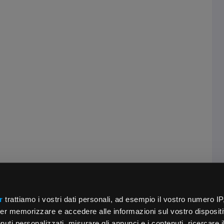
r
trattiamo i vostri dati personali, ad esempio il vostro numero IP
er memorizzare e accedere alle informazioni sul vostro dispositiv
uti personalizzati, misurare gli annunci e i contenuti, ricercare i