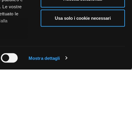
i. Le vostre
ettuato le
Usa solo i cookie necessari
alla
 qualche
Mostra dettagli
che specifiche
a
sezione
e sui cookie.
cial media e
nostro sito
i potrebbero
ei loro
Fissa una consulenza