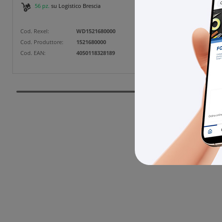
56 pz.
su Logistico Brescia
Cod. Rexel:
WD1521680000
Cod. Produttore:
1521680000
Cod. EAN:
4050118328189