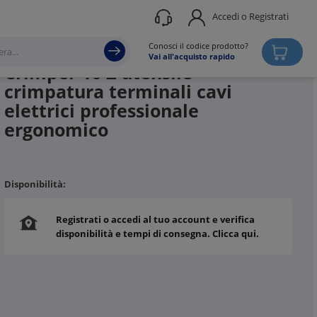
Accedi o Registrati
Produttore
WEIDMULLER
Conosci il codice prodotto?
Vai all'acquisto rapido
Crimper 16 Z utensile
crimpatura terminali cavi
elettrici professionale
ergonomico
Disponibilità:
Registrati o accedi al tuo account e verifica
disponibilità e tempi di consegna. Clicca qui.