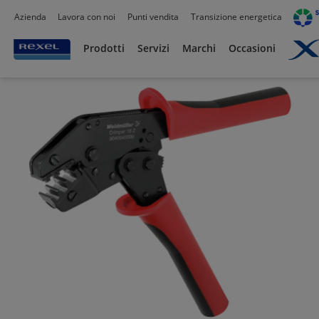
Azienda
Lavora con noi
Punti vendita
Transizione energetica
Prodotti /
Utensili
/
Utensili Manuali
/
Utensili Isolati per alta tensione
/
Prodotti
Servizi
Marchi
Occasioni