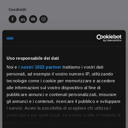
Condividi:
Chiedi ai nostri tecnici
Uso responsabile dei dati
Noi e
i nostri 1022 partner
trattiamo i vostri dati
personali, ad esempio il vostro numero IP, utilizzando
tecnologie come i cookie per memorizzare e accedere
alle informazioni sul vostro dispositivo al fine di
pubblicare annunci e contenuti personalizzati, misurare
gli annunci e i contenuti, ricercare il pubblico e sviluppare
Contattaci
Fissa una consulenza
i servizi. Avete la possibilità di scegliere chi utilizza i
Parla con il customer care dedicato
Ti affiancheremo passo dopo passo
×
vostri dati e per quali scopi. Le vostre scelte in materia di
privacy sono applicabili solo su questa proprietà digitale