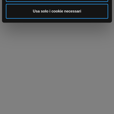
analizzare il nostro traffico. Condividiamo inoltre
informazioni sul modo in cui utilizza il nostro sito con i
Usa solo i cookie necessari
nostri partner che si occupano di analisi dei dati web,
pubblicità e social media, i quali potrebbero combinarle
con altre informazioni che ha fornito loro o che hanno
raccolto dal suo utilizzo dei loro servizi.