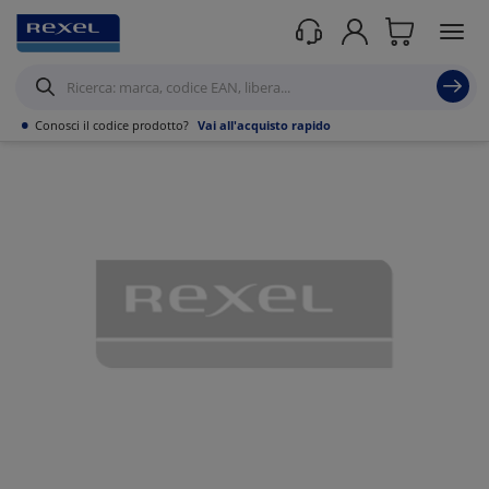
Prodotti /
Illuminazione
/
Accessoristica per l'illuminazione
/
Alimentatori per
Lampade Led
/
•
Conosci il codice prodotto?
Vai all'acquisto rapido