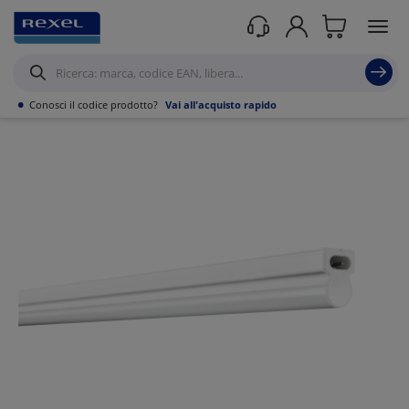
Prodotti /
Illuminazione
/
Illuminazione per interni
/
Sottopensili
/
•
Conosci il codice prodotto?
Vai all'acquisto rapido