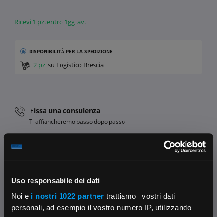
Ricevi 1 pz. entro 1gg lav.
DISPONIBILITÀ
PER LA SPEDIZIONE
2 pz.
su Logistico Brescia
Fissa una consulenza
Ti affiancheremo passo dopo passo
Contattaci
Parla con il customer care dedicato
Condividi:
Uso responsabile dei dati
Noi e
i nostri 1022 partner
trattiamo i vostri dati
personali, ad esempio il vostro numero IP, utilizzando