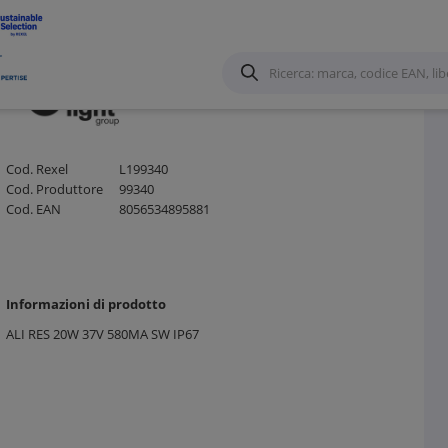
mpade Led
/
Cod. Rexel
L199340
Cod. Produttore
99340
Cod. EAN
8056534895881
Informazioni di prodotto
ALI RES 20W 37V 580MA SW IP67