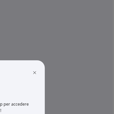
LINEA LIGHT
ARA Q 300x300 mm
Lampada LED BATON-Q 9W att
iffuso Effici...
altezza 120mm illuminazione ef
€ 153,55
pz.
x 1 pz.
-
+
(pz.)
×
cia
8 pz.
su Logistico Brescia
25
Cod. Rexel:
L176086W50
Cod. Produttore:
76086W50
534959774
Cod. EAN:
8033913519347
app per accedere
!