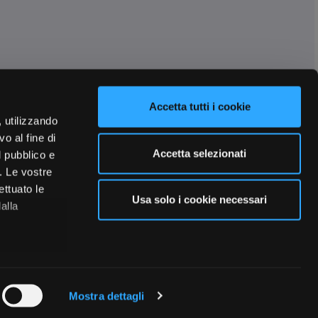
Accetta tutti i cookie
, utilizzando
o al fine di
Accetta selezionati
l pubblico e
i. Le vostre
ettuato le
Usa solo i cookie necessari
alla
 qualche
Mostra dettagli
che specifiche