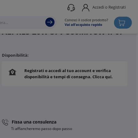
Accedi o Registrati
Produttore
LINEA LIGHT
Conosci il codice prodotto?
Vai all'acquisto rapido
ALI RES 20W 37V 580MA SW IP67
Disponibilità:
Registrati o accedi al tuo account e verifica
disponibilità e tempi di consegna. Clicca qui.
Fissa una consulenza
Ti affiancheremo passo dopo passo