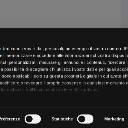
r
trattiamo i vostri dati personali, ad esempio il vostro numero IP
er memorizzare e accedere alle informazioni sul vostro dispositiv
uti personalizzati, misurare gli annunci e i contenuti, ricercare i
a possibilità di scegliere chi utilizza i vostri dati e per quali scop
 sono applicabili solo su questa proprietà digitale in cui avete eff
 modificare o revocare il proprio consenso in qualsiasi momento d
facendo clic sull'icona di attivazione della privacy.
remmo anche:
zioni sulla tua posizione geografica, con un'approssimazione di
Preferenze
Statistiche
Marketing
dispositivo, scansionandolo attivamente alla ricerca di caratteristi