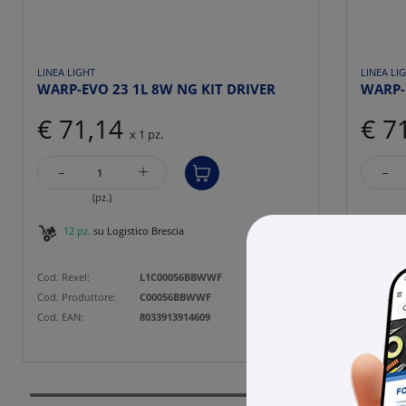
LINEA LIGHT
LINEA LI
WARP-EVO 23 1L 8W NG KIT DRIVER
WARP-
€ 71,14
€ 7
x 1 pz.
-
-
+
(pz.)
12 pz.
su Logistico Brescia
3 pz
Cod. Rexel:
L1C00056BBWWF
Cod. Rexe
Cod. Produttore:
C00056BBWWF
Cod. Prod
Cod. EAN:
8033913914609
Cod. EAN