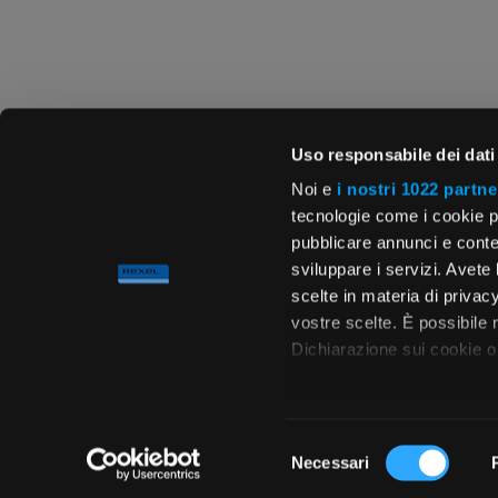
Uso responsabile dei dati
Noi e
i nostri 1022 partne
tecnologie come i cookie p
pubblicare annunci e conten
sviluppare i servizi. Avete l
scelte in materia di privacy
vostre scelte. È possibile
Dichiarazione sui cookie o 
Con il tuo consenso, vor
raccogliere informa
Selezione
metro,
Necessari
del
Chiedi ai nostri tecnici
Identificare il tuo 