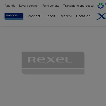
Azienda
Lavora con noi
Punti vendita
Transizione energetica
Prodotti /
Illuminazione
/
Accessoristica per l'illuminazione
/
Alimentatori per La
Prodotti
Servizi
Marchi
Occasioni