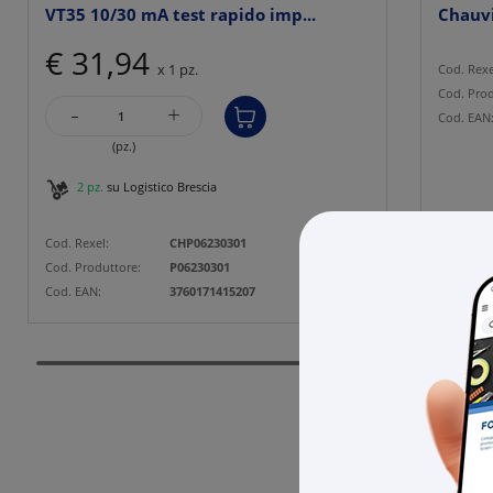
VT35 10/30 mA test rapido imp...
Chauvi
imp...
€ 31,94
x 1 pz.
Cod. Rexe
Cod. Prod
-
+
Cod. EAN
(pz.)
2 pz.
su Logistico Brescia
Cod. Rexel:
CHP06230301
Cod. Produttore:
P06230301
Cod. EAN:
3760171415207