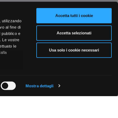
Accetta tutti i cookie
, utilizzando
o al fine di
Accetta selezionati
l pubblico e
i. Le vostre
ettuato le
Usa solo i cookie necessari
alla
 qualche
Mostra dettagli
che specifiche
a
sezione
e sui cookie.