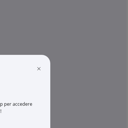
n Arnoux ...
600V CAT III 1000V per misur...
€ 55,23
x 1 pz.
-
+
(pz.)
cia
1 pz.
su Logistico Brescia
1191745Z
Cod. Rexel:
CHP01103058Z
×
91745Z
Cod. Produttore:
P01103058Z
171414019
Cod. EAN:
3760171417379
app per accedere
!