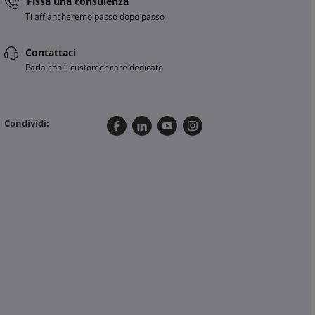
Fissa una consulenza
Ti affiancheremo passo dopo passo
Contattaci
Parla con il customer care dedicato
Condividi:
CHAUVIN ARNOUX
e AC senza contatto
Puntali magnetici 4 mm 90° 4A