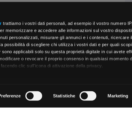
r
trattiamo i vostri dati personali, ad esempio il vostro numero IP
er memorizzare e accedere alle informazioni sul vostro dispositiv
uti personalizzati, misurare gli annunci e i contenuti, ricercare i
a possibilità di scegliere chi utilizza i vostri dati e per quali scop
 sono applicabili solo su questa proprietà digitale in cui avete eff
 modificare o revocare il proprio consenso in qualsiasi momento d
facendo clic sull'icona di attivazione della privacy.
remmo anche:
zioni sulla tua posizione geografica, con un'approssimazione di
Preferenze
Statistiche
Marketing
dispositivo, scansionandolo attivamente alla ricerca di caratteristi
 elaborati i tuoi dati personali e imposta le tue preferenze nell
 ritirare il tuo consenso in qualsiasi momento dalla Dichiarazion