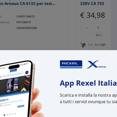
n Arnoux CA 6133 per test
230V CA 732 Chauvi
€ 34,98
x 1 pz.
l:
CHP01146013
uttore:
P01146013
-
+
:
3663653001588
(pz.)
5 pz.
su Logistico Bres
Cod. Rexel:
CHP0
Cod. Produttore:
P011
Cod. EAN:
3760
App Rexel Italia
Scarica e installa la nostra 
a tutti i servizi ovunque tu sia