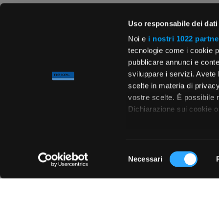
Uso responsabile dei dati
Noi e
i nostri 1022 partne
tecnologie come i cookie p
pubblicare annunci e conten
sviluppare i servizi. Avete l
scelte in materia di privacy
vostre scelte. È possibile
Dichiarazione sui cookie o 
Con il tuo consenso, vor
raccogliere informa
Selezione
metro,
Necessari
del
Chiedi ai nostri tecnici
Identificare il tuo 
consenso
(impronte digitali).
Approfondisci come vengono
dettagli
. Puoi modificare o