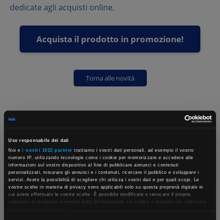
dedicate agli acquisti online.
Acquista il prodotto in promozione!
Torna alle novità
Uso responsabile dei dati
Noi e
i nostri 1022 partner
trattiamo i vostri dati personali, ad esempio il vostro
numero IP, utilizzando tecnologie come i cookie per memorizzare e accedere alle
informazioni sul vostro dispositivo al fine di pubblicare annunci e contenuti
personalizzati, misurare gli annunci e i contenuti, ricercare il pubblico e sviluppare i
servizi. Avete la possibilità di scegliere chi utilizza i vostri dati e per quali scopi. Le
vostre scelte in materia di privacy sono applicabili solo su questa proprietà digitale in
×
cui avete effettuato le vostre scelte. È possibile modificare o revocare il proprio
consenso in qualsiasi momento dalla Dichiarazione sui cookie o facendo clic sull'icona
di attivazione della privacy.