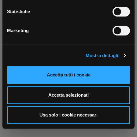
Con il tuo consenso, vorremmo anche:
Scarica ora
raccogliere informazioni sulla tua posizione
Statistiche
geografica, con un'approssimazione di qualche
metro,
Marketing
Identificare il tuo dispositivo, scansionandolo
attivamente alla ricerca di caratteristiche specifiche
(impronte digitali).
Mostra dettagli
Approfondisci come vengono elaborati i tuoi dati personali
e imposta le tue preferenze nella
sezione dettagli
. Puoi
modificare o ritirare il tuo consenso in qualsiasi momento
Accetta tutti i cookie
dalla Dichiarazione sui cookie.
Utilizziamo i cookie per personalizzare contenuti ed
Accetta selezionati
annunci, per fornire funzionalità dei social media e per
analizzare il nostro traffico. Condividiamo inoltre
informazioni sul modo in cui utilizza il nostro sito con i
Usa solo i cookie necessari
nostri partner che si occupano di analisi dei dati web,
pubblicità e social media, i quali potrebbero combinarle
con altre informazioni che ha fornito loro o che hanno