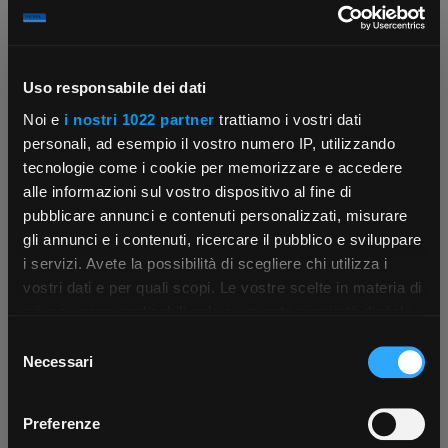
Uso responsabile dei dati
Noi e
i nostri 1022 partner
trattiamo i vostri dati
personali, ad esempio il vostro numero IP, utilizzando
tecnologie come i cookie per memorizzare e accedere
alle informazioni sul vostro dispositivo al fine di
pubblicare annunci e contenuti personalizzati, misurare
gli annunci e i contenuti, ricercare il pubblico e sviluppare
i servizi. Avete la possibilità di scegliere chi utilizza i
×
vostri dati e per quali scopi. Le vostre scelte in materia di
privacy sono applicabili solo su questa proprietà digitale
in cui avete effettuato le vostre scelte. È possibile
Selezione
modificare o revocare il proprio consenso in qualsiasi
App Rexel Italia
Necessari
del
momento dalla Dichiarazione sui cookie o facendo clic
consenso
sull'icona di attivazione della privacy.
Scarica e installa la nostra app per accedere
a
Preferenze
tutti i servizi ovunque tu sia!