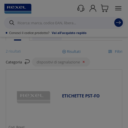
Rexel
/ Prodotti /
Automazione industriale
/
Sicurezza Macchine
/
Dispositivi di segnalazione
•
Conosci il codice prodotto?
Vai all'acquisto rapido
PRODOTTI
PROMOZIONI
2 risultati
Risultati
Filtri
Categoria
dispositivi di segnalazione
Mostra
Ordina per
ETICHETTE PST-FO
Cod. Rexel: